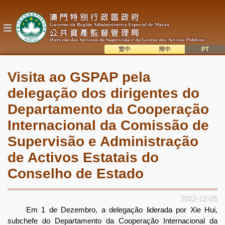
Passar
para
o
conteúdo
principal
繁中
簡中
主
語系切換
Visita ao GSPAP pela
目
delegação dos dirigentes do
錄
Departamento da Cooperação
Internacional da Comissão de
Supervisão e Administração
de Activos Estatais do
Conselho de Estado
2022-12-05
Em 1 de Dezembro, a delegação liderada por Xie Hui,
subchefe do Departamento da Cooperação Internacional da