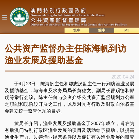
跳
转
到
主
要
内
繁中
簡中
主
容
語系切換
公共资产监督办主任陈海帆到访
目
錄
渔业发展及援助基金
2020-04-24
于4月23日，陈海帆主任和廖志汉副主任一行到访渔业发展
及援助基金，与海事及水务局局长黄穗文、副局长曹赐德和郭
虔等举行会议。陈主任向与会者介绍公共资产监督规划办公室
之职能和现阶段开展之工作，以及对具有行政及财政自治权基
金建立统一监管体系的目标。
黄局长介绍，渔业发展及援助基金于2007年成立，旨在为
有助澳门特别行政区渔业发展的项目及活动给予援助，以提高
渔业生产力、改善渔业经营条件以及促进有关渔业发展的研究