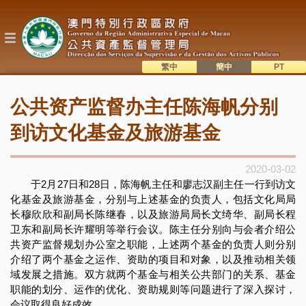
跳
转
到
主
要
内
繁中
簡中
主
容
語系切換
公共资产监督办主任陈海帆分别
目
錄
到访文化基金及旅游基金
2020-03-02
于2月27日和28日，陈海帆主任和廖志汉副主任一行到访文
化基金及旅游基金，分别与上述基金的负责人，包括文化局局
长穆欣欣和副局长陈继春，以及旅游局局长文绮华、副局长程
卫东和副局长许耀明等举行会议。陈主任分别向与会者介绍公
共资产监督规划办公室之职能，上述两个基金的负责人则分别
介绍了两个基金之运作、资助的项目和对象，以及推动相关领
域发展之措施。双方就两个基金与相关公共部门的关系、基金
职能的划分、运作的优化、资助规则等问题进行了深入探讨，
会议取得良好成效。