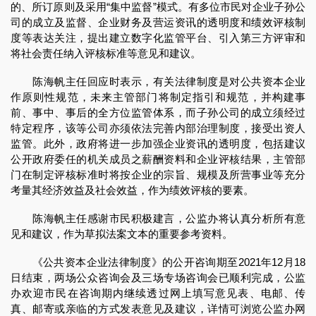
的、所订原则及采用“集中监督”模式。有多位市民对企业子孙公
司的成立及监督、企业财务及营运资讯的透明度和绩效评核制
度等表达关注，提出建立数字化监管平台、引入第三方评审和
将社会责任纳入评核标准等意见和建议。
陈海帆主任回应时表示，有关法律制度是对公共资本企业
作原则性规范，未来主管部门将制定指引和规范，并构建事
前、事中、事后的全方位监管体系，而子孙公司的成立须经过
特定程序，该等公司亦须依法完善内部治理制度，接受出资人
监管。此外，政府将进一步加强企业资讯的透明度，包括建议
公开政府委任的机关成员之薪酬资料和企业评核结果，主管部
门在制定评核标准时将按企业的宗旨、规模及所营事业等充分
考量其经济效益及社会效益，作为绩效评核的要素。
陈海帆主任感谢市民积极建言，公监办将认真分析所有意
见和建议，作为草拟法案文本的重要参考资料。
《公共资本企业法律制度》的公开咨询期至2021年12月18
日结束，两场公众咨询会及三场专场咨询会已顺利完成，公监
办欢迎市民在咨询期内继续透过网上填写意见表、电邮、传
真、邮寄或亲临的方式发表意见及建议，详情可浏览公监办网