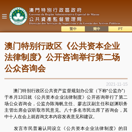
跳
转
到
主
要
内
繁中
簡中
主
容
語系切換
澳门特别行政区《公共资本企业
目
錄
法律制度》公开咨询举行第二场
公众咨询会
2021-11-15
澳门特别行政区公共资产监督规划办公室（下称“公监办”）
于本月13日就《公共资本企业法律制度》公开咨询举行了第二
场公众咨询会，公监办陈海帆主任、廖志汉副主任和赵渊职务
主管出席会议听取市民意见。八十多名市民出席了咨询会，其
中十人在会上就咨询文本内容发表意见和建议。
发言市民普遍认同设立《公共资本企业法律制度》的目