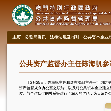
跳
转
到
主
要
内
容
主页
公监局资讯
法律法规及指引
公共资本企业
主
目
錄
公共资产监督办主任陈海帆参
于2月25日，陈海帆主任和廖志汉副主任一行到访澳
资产监督规划办公室之职能，以及对公共资本企业建立
质、与合作伙伴的关系等进行了深入的讨论，为日后办