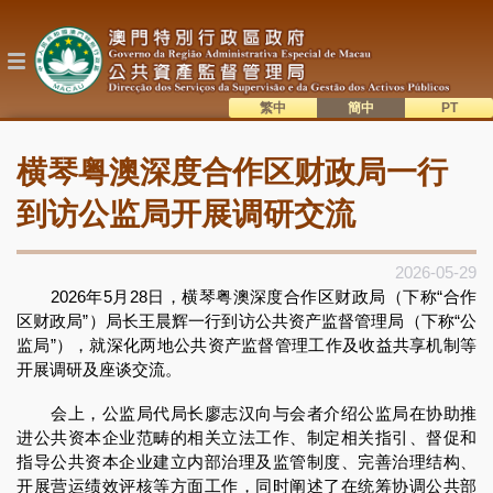
跳
转
到
主
要
内
繁中
簡中
主
容
語系切換
横琴粤澳深度合作区财政局一行
目
錄
到访公监局开展调研交流
2026-05-29
2026年5月28日，横琴粤澳深度合作区财政局（下称“合作
区财政局”）局长王晨辉一行到访公共资产监督管理局（下称“公
监局”），就深化两地公共资产监督管理工作及收益共享机制等
开展调研及座谈交流。
会上，公监局代局长廖志汉向与会者介绍公监局在协助推
进公共资本企业范畴的相关立法工作、制定相关指引、督促和
指导公共资本企业建立内部治理及监管制度、完善治理结构、
开展营运绩效评核等方面工作，同时阐述了在统筹协调公共部