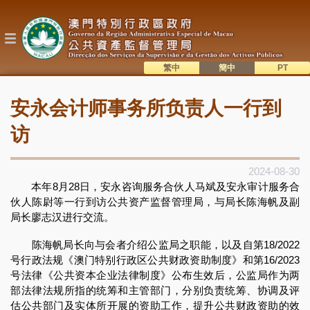
跳
转
到
主
要
内
繁中
簡中
主
容
語系切換
安永会计师事务所负责人一行到
目
錄
访
2024-08-30
本年8月28日，安永咨询服务合伙人马斌及安永审计服务合
伙人陈尉等一行到访公共资产监督管理局，与局长陈海帆及副
局长廖志汉进行交流。
陈海帆局长向与会者介绍公监局之职能，以及自第18/2022
号行政法规《澳门特别行政区公共财政资助制度》和第16/2023
号法律《公共资本企业法律制度》公布生效后，公监局作为两
部法律法规所指的统筹和主管部门，分别负责统筹、协调及评
估公共部门及实体所开展的资助工作，提升公共财政资助的效