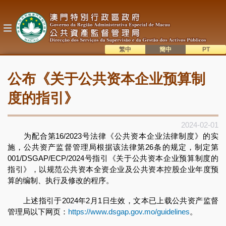
跳
转
到
主
要
内
繁中
簡中
主
容
語系切換
公布《关于公共资本企业预算制
目
錄
度的指引》
2024-02-01
为配合第16/2023号法律《公共资本企业法律制度》的实
施，公共资产监督管理局根据该法律第26条的规定，制定第
001/DSGAP/ECP/2024号指引《关于公共资本企业预算制度的
指引》，以规范公共资本全资企业及公共资本控股企业年度预
算的编制、执行及修改的程序。
上述指引于2024年2月1日生效，文本已上载公共资产监督
管理局以下网页：
https://www.dsgap.gov.mo/guidelines
。