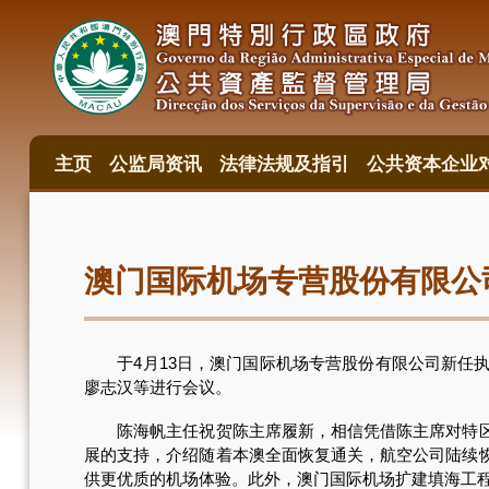
跳
转
到
主
要
内
容
主页
公监局资讯
法律法规及指引
公共资本企业
主
目
錄
澳门国际机场专营股份有限公
于4月13日，澳门国际机场专营股份有限公司新任执
廖志汉等进行会议。
陈海帆主任祝贺陈主席履新，相信凭借陈主席对特区政
展的支持，介绍随着本澳全面恢复通关，航空公司陆续
供更优质的机场体验。此外，澳门国际机场扩建填海工