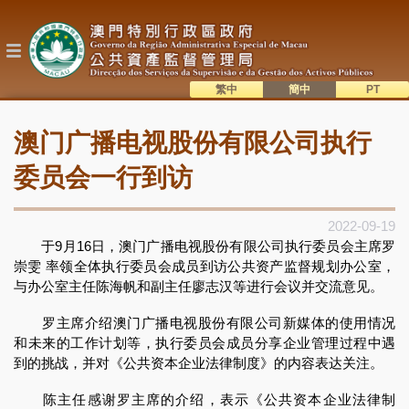
跳
转
到
主
要
内
繁中
簡中
主
容
語系切換
澳门广播电视股份有限公司执行
目
錄
委员会一行到访
2022-09-19
于9月16日，澳门广播电视股份有限公司执行委员会主席罗
崇雯 率领全体执行委员会成员到访公共资产监督规划办公室，
与办公室主任陈海帆和副主任廖志汉等进行会议并交流意见。
罗主席介绍澳门广播电视股份有限公司新媒体的使用情况
和未来的工作计划等，执行委员会成员分享企业管理过程中遇
到的挑战，并对《公共资本企业法律制度》的内容表达关注。
陈主任感谢罗主席的介绍，表示《公共资本企业法律制