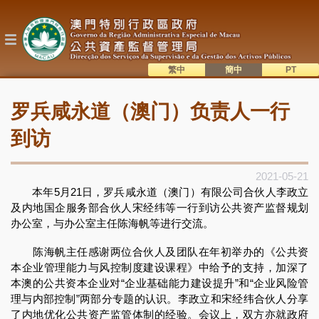
跳
转
到
主
要
内
繁中
簡中
主
容
語系切換
罗兵咸永道（澳门）负责人一行
目
錄
到访
2021-05-21
本年5月21日，罗兵咸永道（澳门）有限公司合伙人李政立
及内地国企服务部合伙人宋经纬等一行到访公共资产监督规划
办公室，与办公室主任陈海帆等进行交流。
陈海帆主任感谢两位合伙人及团队在年初举办的《公共资
本企业管理能力与风控制度建设课程》中给予的支持，加深了
本澳的公共资本企业对“企业基础能力建设提升”和“企业风险管
理与内部控制”两部分专题的认识。李政立和宋经纬合伙人分享
了内地优化公共资产监管体制的经验。会议上，双方亦就政府