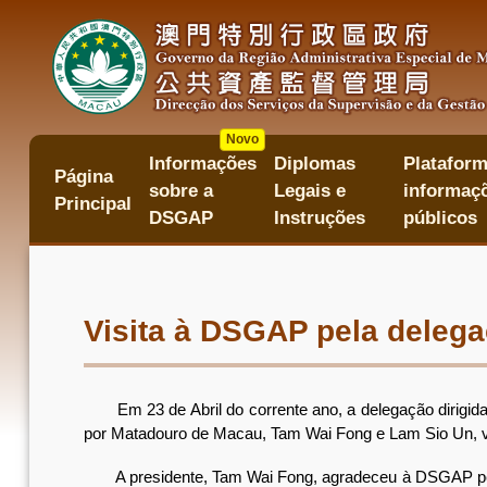
Passar
para
o
conteúdo
principal
Novo
Informações
Diplomas
Plataform
主
Página
sobre a
Legais e
informaçõ
目
Principal
錄
DSGAP
Instruções
públicos
Visita à DSGAP pela deleg
Em 23 de Abril do corrente ano, a delegação dirigida 
por Matadouro de Macau, Tam Wai Fong e Lam Sio Un, vi
A presidente, Tam Wai Fong, agradeceu à DSGAP pelo 