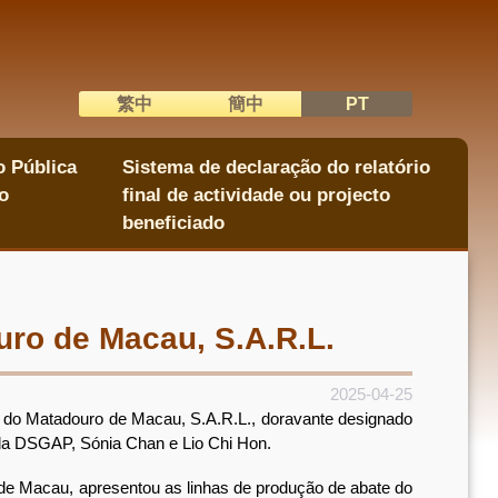
繁中
簡中
PT
語系切換
o Pública
Sistema de declaração do relatório
o
final de actividade ou projecto
beneficiado
ro de Macau, S.A.R.L.
2025-04-25
o do Matadouro de Macau, S.A.R.L., doravante designado
 da DSGAP, Sónia Chan e Lio Chi Hon.
 Macau, apresentou as linhas de produção de abate do