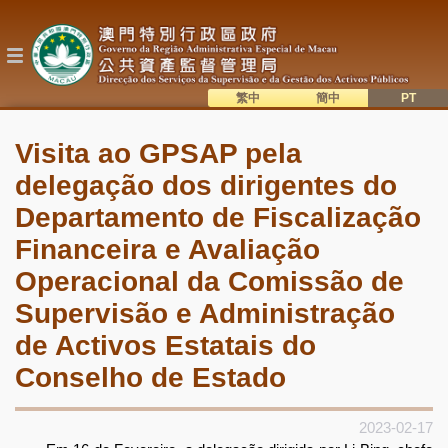
Passar
para
o
conteúdo
principal
繁中
簡中
主
語系切換
Visita ao GPSAP pela
目
delegação dos dirigentes do
錄
Departamento de Fiscalização
Financeira e Avaliação
Operacional da Comissão de
Supervisão e Administração
de Activos Estatais do
Conselho de Estado
2023-02-17