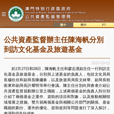
移
至
主
內
容
繁中
簡中
主
語系切換
公共資產監督辦主任陳海帆分別
目
錄
到訪文化基金及旅遊基金
2020-03-02
於2月27日和28日，陳海帆主任和廖志漢副主任一行到訪文
化基金及旅遊基金，分別與上述基金的負責人，包括文化局局
長穆欣欣和副局長陳繼春，以及旅遊局局長文綺華、副局長程
衛東和副局長許耀明等舉行會議。陳主任分別向與會者介紹公
共資產監督規劃辦公室之職能，上述兩個基金的負責人則分別
介紹了兩個基金之運作、資助的項目和對象，以及推動相關領
域發展之措施。雙方就兩個基金與相關公共部門的關係、基金
職能的劃分、運作的優化、資助規則等問題進行了深入探討，
會議取得良好成效。