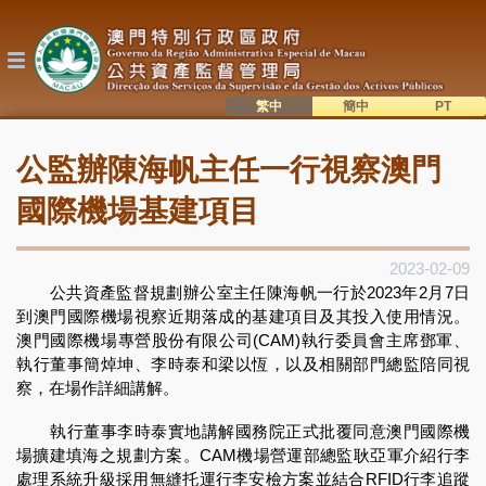
移
至
主
內
容
繁中
簡中
主
語系切換
公監辦陳海帆主任一行視察澳門
目
錄
國際機場基建項目
2023-02-09
公共資產監督規劃辦公室主任陳海帆一行於2023年2月7日
到澳門國際機場視察近期落成的基建項目及其投入使用情況。
澳門國際機場專營股份有限公司(CAM)執行委員會主席鄧軍、
執行董事簡焯坤、李時泰和梁以恆，以及相關部門總監陪同視
察，在場作詳細講解。
執行董事李時泰實地講解國務院正式批覆同意澳門國際機
場擴建填海之規劃方案。CAM機場營運部總監耿亞軍介紹行李
處理系統升級採用無縫托運行李安檢方案並結合RFID行李追蹤