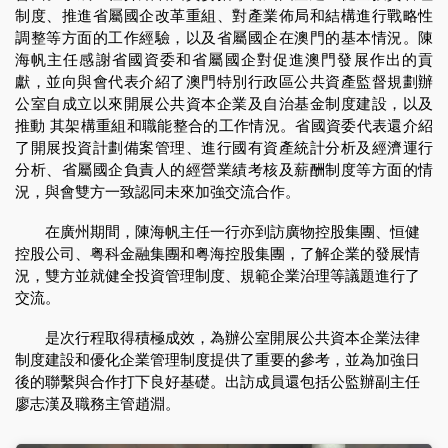
制度、推進省屬國企改革重組、對產業佈局和結構進行戰略性
調整等方面的工作經驗，以及省屬國企在澳門的基本情況。陳
海帆主任感謝省國資委和省屬國企對促進澳門發展作出的貢
獻，並向與會代表介紹了澳門特別行政區公共資產監督規劃辦
公室自成立以來開展公共資本企業及自治基金制度建設，以及
推動 其架構重組和職能整合的工作情況。省國資委代表還介紹
了開展投資計劃備案管理、進行國有資產統計分析及經濟運行
分析、省屬國企負責人的經營業績考核及薪酬制度等方面的情
況，與會雙方一致認同未來加強交流合作。
在廣州期間，陳海帆主任一行亦到訪廣物控股集團、恒健
控股公司、粤科金融集團和粤海控股集團，了解企業的發展情
況，雙方並就健全投資管理制度、規範企業治理等議題進行了
交流。
是次行程取得積極成效，為辦公室開展公共資本企業法律
制度建設和優化企業管理制度提供了重要的參考，並為加強日
後的聯繫與合作打下良好基礎。出訪成員還包括公監辦副主任
廖志漢及職務主管趙淵。