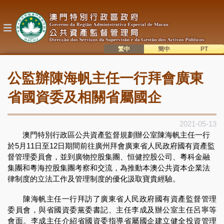
移
至
主
內
容
繁中
簡中
主
語系切換
公監辦陳海帆主任一行拜會廣東
目
錄
省國資委及相關省屬國企
2021-05-13
澳門特別行政區公共資產監督規劃辦公室陳海帆主任一行
於5月11日至12日期間前往廣州拜會廣東省人民政府國有資產監
督管理委員會，並到廣物控股集團、恒健控股公司、粵科金融
集團和粵海控股集團考察和交流，為推動本澳公共資本企業法
律制度的立法工作及管理制度的優化汲取寶貴經驗。
陳海帆主任一行拜訪了廣東省人民政府國有資產監督管理
委員會，與省國資委黨委書記、主任李成及辦公室主任呂寧等
會面。李成主任介紹省國資委指導省屬國企建立健全投資管理