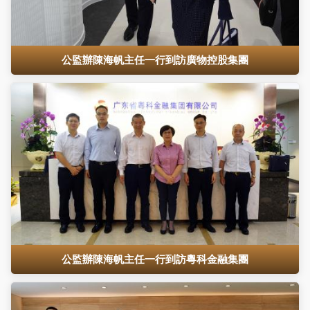
公監辦陳海帆主任一行到訪廣物控股集團
公監辦陳海帆主任一行到訪粵科金融集團