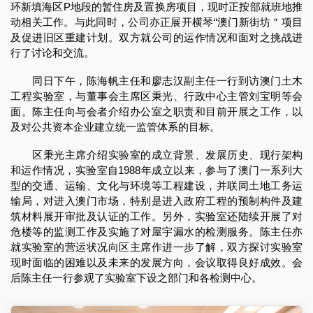
环新填海区P地段的暂住房及置换房项目，现时正按部就班地推
动相关工作。与此同时，公司亦正展开横琴“澳门新街坊＂项目
及促进旧区重建计划。双方就公司的运作情况和面对之挑战进
行了讨论和交流。
同日下午，陈海帆主任和廖志汉副主任一行到访澳门土木
工程实验室，与董事会主席区秉光、行政中心主管刘宝明等会
面。陈主任向与会者介绍办公室之职责和目前开展之工作，以
及对公共资本企业建立统一监管体系的目标。
区秉光主席介绍实验室的成立背景、发展历史、现行架构
和运作情况，实验室自1988年成立以来，参与了澳门一系列大
型的交通、运输、文化与环境等工程建设，并联同土地工务运
输局，对进入澳门市场，特别是进入政府工程的预制构件及建
筑材料展开审批及认证的工作。另外，实验室还陆续开展了对
危楼等的监测工作及实施了对屋宇漏水的检测服务。陈主任亦
就实验室的营运状况向区主席作进一步了解，双方探讨实验室
现时面临的困难以及未来的发展方向，会议取得良好成效。会
后陈主任一行参观了实验室下设之部门和各检测中心。