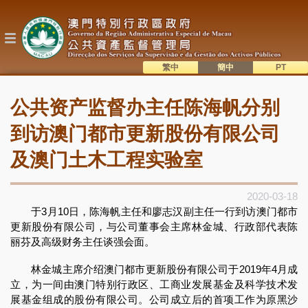
跳
转
到
主
要
内
繁中
簡中
主
容
語系切換
公共资产监督办主任陈海帆分别
目
錄
到访澳门都市更新股份有限公司
及澳门土木工程实验室
2020-03-18
于3月10日，陈海帆主任和廖志汉副主任一行到访澳门都市
更新股份有限公司，与公司董事会主席林金城、行政部代表陈
丽芬及高级财务主任谈强会面。
林金城主席介绍澳门都市更新股份有限公司于2019年4月成
立，为一间由澳门特别行政区、工商业发展基金及科学技术发
展基金组成的股份有限公司。公司成立后的首项工作为原黑沙