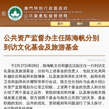
跳
转
到
主
要
内
繁中
簡中
主
容
語系切換
公共资产监督办主任陈海帆分别
目
錄
到访文化基金及旅游基金
2020-03-02
于2月27日和28日，陈海帆主任和廖志汉副主任一行到访文
化基金及旅游基金，分别与上述基金的负责人，包括文化局局
长穆欣欣和副局长陈继春，以及旅游局局长文绮华、副局长程
卫东和副局长许耀明等举行会议。陈主任分别向与会者介绍公
共资产监督规划办公室之职能，上述两个基金的负责人则分别
介绍了两个基金之运作、资助的项目和对象，以及推动相关领
域发展之措施。双方就两个基金与相关公共部门的关系、基金
职能的划分、运作的优化、资助规则等问题进行了深入探讨，
会议取得良好成效。