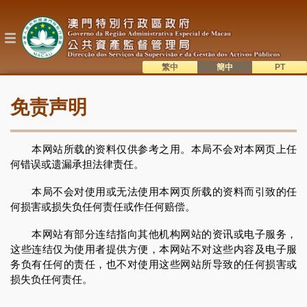
跳
转
到
主
要
内
繁中
簡中
主
容
語系切換
免责声明
目
錄
本网站所载的资料仅供参考之用。本局不会对本网页上任
何错误或遗漏承担法律责任。
本局不会对使用或无法使用本网页所载的资料而引致的任
何损害或损失负任何责任或作任何赔偿。
本网站有部分连结指向其他机构网站的资讯或电子服务，
这些连结仅为使用者提供方便，本网站不对这些内容及电子服
务负有任何的责任，也不对使用这些网站所导致的任何损害或
损失负任何责任。