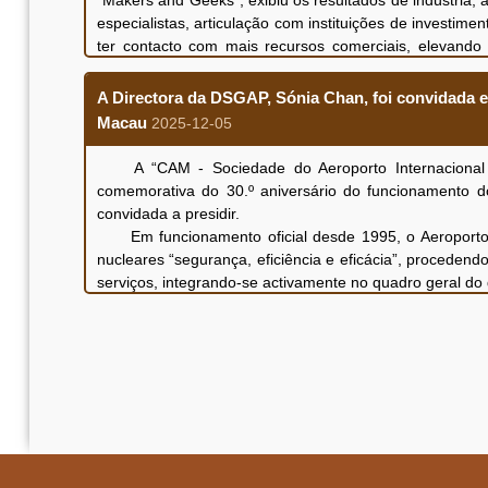
“Makers and Geeks”, exibiu os resultados de indústria,
especialistas, articulação com instituições de investi
ter contacto com mais recursos comerciais, elevand
ecossistema de transformação de resultados e a coo
desenvolvimento de indústrias emergentes.
A Directora da DSGAP, Sónia Chan, foi convidada 
Macau
2025-12-05
A “CAM - Sociedade do Aeroporto Internacional 
comemorativa do 30.º aniversário do funcionamento d
convidada a presidir.
Em funcionamento oficial desde 1995, o Aeroporto I
nucleares “segurança, eficiência e eficácia”, procedend
serviços, integrando-se activamente no quadro geral 
RAEM, com vista a promover o desenvolvimento da d
ambiente e serviços seguros e confortáveis. O Aerop
fundamental que liga Macau ao mundo, sendo a CAM enc
Paginação
a imagem internacional da RAEM.