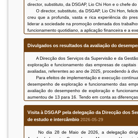
director, substituto, da DSGAP, Lio Chi Hon e o chefe 
O director, substituto, da DSGAP, Lio Chi Hon, felic
creu que a profunda, vasta e rica experiência do pre
liderar a sociedade na promoção ordenada dos trabalhos
funcionamento quotidiano, a aplicação financeira e a ex
O presidente do Conselho de Administração, Che W
dado à MIMC durante o procedimento de constituição. 
Divulgados os resultados da avaliação do desempe
trabalhos da equipa da MIMC após a sua constitu
governamental”, actualmente, está a construir, de fo
A Direcção dos Serviços da Supervisão e da Gestão d
os fundos de orientação a implementar, de forma orde
exploração e funcionamento das empresas de capitais 
transformação de resultados científicos e tecnológicos 
avaliadas, referentes ao ano de 2025, procedendo à div
Ambas as partes trocaram opiniões e discutiram a
Para efeitos de implementação e execução contínuas d
actividades e o aperfeiçoamento contínuo da governação 
desempenho de exploração e funcionamento das empre
avaliação do desempenho de exploração e funcionam
aumentou de 13 para 16. Tendo em conta as diferenças ob
a DSGAP, de acordo com o mecanismo e os critérios d
“empresa de indústria comercial” e de “empresa de empr
Visita à DSGAP pela delegação da Direcção dos S
empresa, a fim de reflectir, de forma direccionada,
de estudo e intercâmbio
2026-05-29
responsabilidade social, promoção de projectos prioritár
A DSGAP destacou que, de um modo geral, a explor
No dia 28 de Maio de 2026, a delegação dirigida
promover e a assumir as respectivas responsabilidades