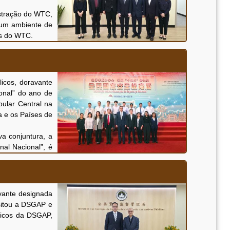
 bem como para o
stração do WTC,
ong-Macau e, em
 um ambiente de
e a promover a
os do WTC.
o cultural entre
orientações que
, Uma Base”. No
exploração e do
ferecer serviços
izar e promover
res serviços de
icos, doravante
actividades, o
gem do Centro de
onal” do ano de
os positivos na
ria de litígios
ular Central na
ível e comercial,
a e os Países de
ção de litígios
Macau, bem como
a conjuntura, a
 optimização da
al Nacional”, é
sector local de
sistema jurídico
 Macau no âmbito
aperfeiçoamento
essoal da DSGAP
aprofundando o
vante designada
sitou a DSGAP e
 do concurso de
licos da DSGAP,
ça nacional”, as