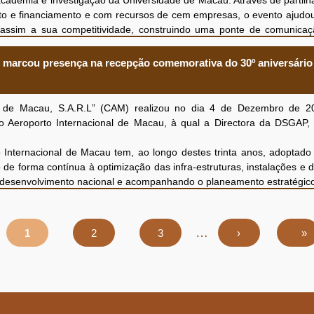
 academia e investigação da Universidade de Macau. Através de partilh
mento e financiamento e com recursos de cem empresas, o evento ajud
o assim a sua competitividade, construindo uma ponte de comunica
peração intersetorial, promovendo a transformação de resultados 
e marcou presença na recepção comemorativa do 30º aniversário
de Macau, S.A.R.L” (CAM) realizou no dia 4 de Dezembro de 2
o Aeroporto Internacional de Macau, à qual a Directora da DSGAP, 
nternacional de Macau tem, ao longo destes trinta anos, adoptado
o de forma contínua à optimização das infra‑estruturas, instalações e 
do desenvolvimento nacional e acompanhando o planeamento estratégi
iversificação adequada da economia de Macau e proporcionar aos
orto constitui não apenas um eixo importante de transporte, mas t
arregada das responsabilidades de assegurar a segurança da aviaçã
…
Página
1
Página
2
Página
3
Próxima
›
Últim
»
página
págin