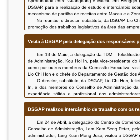
Aprofundada entre Guangdong e Macau em Hengqin (d
prioritários, entre outros. Noutro lado, em algumas em
DSGAP, para a realização de estudo e intercâmbio sob
A DSGAP continuará a acompanhar a situação de explor
mecanismo de partilha de receitas entre Macau e a Zo
reflectidas na avaliação, de modo a promover que as e
Na reunião, o director, substituto, da DSGAP, Lio Chi
Os respectivos resultados da avaliação foram já divul
promoção dos trabalhos legislativos da área das empresa
do Regime jurídico das empresas de capitais públicos
às empresas de capitais públicos sobre o estabelec
consultar os respectivos resultados da avaliação.
aperfeiçoamento da estrutura de governação, bem co
Visita à DSGAP pela delegação dos responsáveis p
entre outros, em simultâneo, destacou ainda a situa
desenvolvidos pelos serviços e entidades públicos, a co
Em 18 de Maio, a delegação da TDM - Teledifusão de
director da DSF da Zona de Cooperação, Wang Chenhui, p
de Administração, Kou Hoi In, pela vice-presidente d
da gestão do desempenho financeiro e a situação geral 
como por outros membros da Comissão Executiva, visito
De seguida, ambas as partes, em torno dos temas em
Lio Chi Hon e o chefe do Departamento de Gestão dos 
“3.º Plano Quinquenal” da RAEM, bem como em alinh
O director, substituto, da DSGAP, Lio Chi Hon, felic
partilharam as experiências de trabalho e reflexões com
In, e dos membros do Conselho de Administração da T
receitas entre Macau e a Zona de Cooperação, foram al
experiência sólida e profissional dos administrad
contacto estreito para explorar a possibilidade de est
continuadamente o desenvolvimento do sector de radio
A presente realização de estudo e intercâmbio contou
pública de maior qualidade e mais diversificados.
DSGAP realizou intercâmbio de trabalho com os r
DSGAP, Zhao Yuan, da chefe da Divisão de Coordenação
O presidente do Conselho de Administração da TDM,
de Cooperação, Huang Yong, bem como os chefes e funci
dado à TDM. De seguida, os participantes apresentaram
Em 24 de Abril, a delegação do Centro de Comércio Mu
futuro da TDM, referindo que a TDM, enquanto instituiç
Conselho de Administração, Lam Kam Seng Peter, pelo
televisão, rádio e multimédia, tendo desempenhado o
administrador, Tang Kuan Meng José, visitou a DSGAP e 
empenhadamente as suas responsabilidades sociais, apr