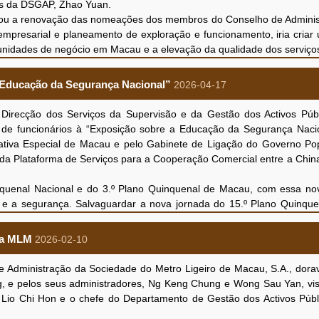
os da DSGAP, Zhao Yuan.
ra a integração de Macau na conjuntura do desenvolvimento nacional,
citou a renovação das nomeações dos membros do Conselho de Admini
entre Macau e o Interior da China, a Grande Baía Guangdong-Hong K
mpresarial e planeamento de exploração e funcionamento, iria criar
re Guangdong e Macau em Hengqin. Em simultâneo, a TDM dedica-s
unidades de negócio em Macau e a elevação da qualidade dos serviç
esa e assumir o papel de plataforma de cooperação e de elo de difusã
WTC, Lam Kam Seng Peter, agradeceu à DSGAP pelo apoio e pelas 
a consolidar o estatuto da RAEM como “Um Centro, Uma Plataforma
es na reunião apresentaram em conjunto a situação recente da 
 Educação da Segurança Nacional”
2026-04-17
adora de serviços de radiodifusão pública de Macau, continuando a o
senvolvimento do WTC, salientaram que a sociedade estaria a organ
o tem vindo a fazer.
stalações do Edifício World Trade Center, a fim de fornecer melho
irecção dos Serviços da Supervisão e da Gestão dos Activos Públ
sobre vários temas, tais como o futuro desenvolvimento das 
ções e instalações do edifício. Ao mesmo tempo, o Centro de Arbitra
a de funcionários à “Exposição sobre a Educação da Segurança Naci
 o reforço da construção institucional, foram alcançados resultad
-se em prestar, nos termos da lei, serviços de arbitragem necessá
ativa Especial de Macau e pelo Gabinete de Ligação do Governo Pop
rviços de arbitragem e conciliação na resolução de litígios em matéria c
da Plataforma de Serviços para a Cooperação Comercial entre a Chin
ões de arbitragem exteriores para auxiliar as empresas na resolu
des de desenvolvimento na Grande Baía de Guangdong-Hong Kong-
enal Nacional e do 3.º Plano Quinquenal de Macau, com essa nov
adequada da economia de Macau. Noutro lado, o WTC está a estudar a
e a segurança. Salvaguardar a nova jornada do 15.º Plano Quinquen
m o objectivo de criar condições favoráveis ao desenvolvimento do 
mostrando designadamente as ideias centrais, as áreas essenciais e o 
versificados.
 retrospectiva e um balanço dos resultados obtidos pelo País e por
da MLM
2026-02-10
bre o desenvolvimento futuro das actividades da sociedade e o 
 segurança. O director substituto da DSGAP, Lio Chi Hon, e o p
ltados positivos na reunião.
riais físicos da exposição, através da apresentação no local, 
Administração da Sociedade do Metro Ligeiro de Macau, S.A., dora
 a importância da defesa da segurança nacional.
g, e pelos seus administradores, Ng Keng Chung e Wong Sau Yan, vi
 substituto da DSGAP, Lio Chi Hon, apreciou as obras premiadas
P, Lio Chi Hon e o chefe do Departamento de Gestão dos Activos Púb
ubordinadas ao tema “A inteligência artificial a proteger a seguran