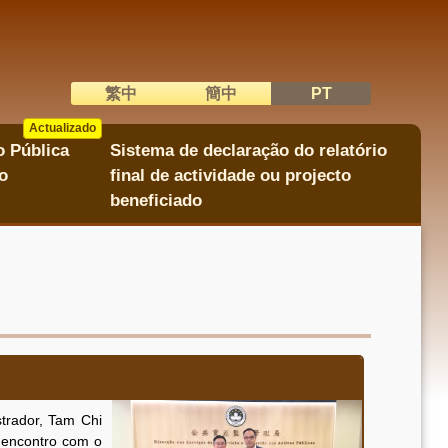
繁中
簡中
PT
語系切換
Actualizado
Actualizado
o Pública
Sistema de declaração do relatório
o
final de actividade ou projecto
beneficiado
trador, Tam Chi
 encontro com o