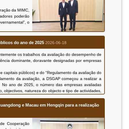
tração da MIMC,
radores poderão
overnamental”, o
ue a mesma tem
to concreto dos
blicos do ano de 2025
2026-06-18
 de orientação
á em impulsionar
ntemente os trabalhos da avaliação do desempenho de
rias, o apoio à
luência dominante, doravante designadas por empresas
nto futuro das
capitais públicos) e do “Regulamento da avaliação do
reunião.
lamento da avaliação, a DSGAP começou a realizar a
. No ano de 2025, o número das empresas avaliadas
 objectivos, natureza do objecto e tipo de actividades,
l de cada empresa, dividiu as empresas nos tipos de
efinidos os indicadores da avaliação aplicáveis a cada
Guangdong e Macau em Hengqin para a realização
a económica e social, governação e gestão internas,
mantiveram-se basicamente estável, continuando a
 de Cooperação
om o bem-estar da população e construção de projectos