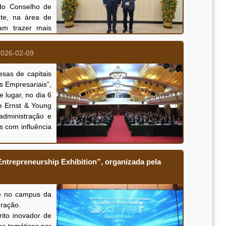
demonstram, sob
 do Conselho de
a nacional e do
te, na área de
iam trazer mais
bre a segurança
 e turistas, de
nça nacional no
2026-02-09
oio que a mesma
organização dos
sas de capitais
 da avaliação do
s Empresariais”,
 lugar, no dia 6
de Ernst & Young
administração e
s com influência
r a eficácia do
 essenciais para
Entrepreneurship Exhibition”, organizada pela
mação centrou-se
desenvolvimento
de riscos, entre
se no campus da
te das empresas,
uração.
mação atingiu os
ito inovador de