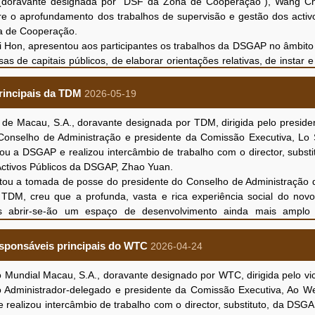
oravante designada por “DSF da Zona de Cooperação”), Wang Che
presas ainda se verificam margem para melhorias no controlo de custos
re o aprofundamento dos trabalhos de supervisão e gestão dos activ
ação e funcionamento das empresas avaliadas e a instar as empresas 
na de Cooperação.
mpresas de capitais públicos desempenhem um papel mais empenhado e
 Hon, apresentou aos participantes os trabalhos da DSGAP no âmbito
gados na “Plataforma da divulgação pública de informações por empre
s de capitais públicos, de elaborar orientações relativas, de instar e
 e do Regulamento da avaliação, podendo o público aceder à página 
imento dos regimes de governação interna, fiscalização e gestão 
mo realizar trabalhos de avaliação do desempenho de exploração e
rincipais da TDM
2026-05-19
ção geral sobre a coordenação e a concertação dos trabalhos de a
laboração em aperfeiçoar e optimizar os planos e procedimentos de apo
 Macau, S.A., doravante designada por TDM, dirigida pelo preside
or sua vez, apresentou a estrutura orgânica, o âmbito das atribuiçõ
o Conselho de Administração e presidente da Comissão Executiva, L
do seu serviço.
u a DSGAP e realizou intercâmbio de trabalho com o director, subst
 causa e, em articulação empenhada com o “15.º Plano Quinquena
Activos Públicos da DSGAP, Zhao Yuan.
amento abrangente com o novo posicionamento estratégico de “Ma
itou a tomada de posse do presidente do Conselho de Administração 
 vista a aprofundar os mecanismos de supervisão dos activos públicos 
DM, creu que a profunda, vasta e rica experiência social do novo
cançados resultados positivos na reunião. No futuro, as duas parte
ores abrir-se-ão um espaço de desenvolvimento ainda mais ampl
abelecer mecanismo de cooperação.
difusão televisiva pública de Macau, prestando ao público serviços
 ainda a participação do chefe do Departamento de Gestão dos Acti
esponsáveis principais do WTC
2026-04-24
 e Fiscalização de Apoio Financeiro, Chang Chi Hou, do subdirector
 Kou Hoi In, agradeceu à DSGAP pelo apoio e pelas orientações 
onários dos relativos serviços.
, em conjunto, a situação recente de exploração e o planeamento de
ndial Macau, S.A., doravante designado por WTC, dirigida pelo vic
ão de radiodifusão pública de Macau, enraíza-se em Macau através da
 Administrador-delegado e presidente da Comissão Executiva, Ao W
 seu papel social como instituição de serviços de radiodifusão pú
realizou intercâmbio de trabalho com o director, substituto, da DSGA
oveitado as suas condições de radiodifusão para proporcionar escol