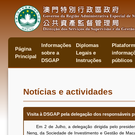
Passar
para
o
conteúdo
principal
Informações
Diplomas
Plataform
主
Página
sobre a
Legais e
informaçõ
目
Principal
錄
DSGAP
Instruções
públicos
Notícias e actividades
Visita à DSGAP pela delegação dos responsáveis p
Em 2 de Julho, a delegação dirigida pelo president
Neng, da Sociedade de Investimento e Gestão de Maca