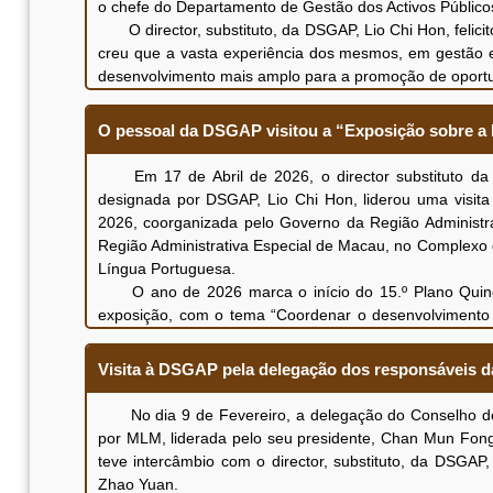
o chefe do Departamento de Gestão dos Activos Públic
mais diversificadas aos espectadores, e contribuir pa
O director, substituto, da DSGAP, Lio Chi Hon, feli
reforço do intercâmbio e da partilha de informações 
creu que a vasta experiência dos mesmos, em gestão e
particular, a Zona de Cooperação Aprofundada ent
desenvolvimento mais amplo para a promoção de oport
cooperação e a difusão com os países de língua portugu
O vice-presidente do Conselho de Administração do 
a China e os países de língua portuguesa, de modo 
a mesma tem dado ao WTC. A seguir, os participant
O pessoal da DSGAP visitou a “Exposição sobre a
futuro, a TDM manter-se-á firme no seu papel de prest
funcionamento das actividades e do planeamento de de
de radiodifusão pública de excelência aos cidadãos, com
os trabalhos de arrendamento e de manutenção das in
Em 17 de Abril de 2026, o director substituto da D
Ambas as partes discutiram e trocaram opiniões 
membro e ambiente de negócio aos utilizadores das frac
designada por DSGAP, Lio Chi Hon, liderou uma visit
aperfeiçoamento contínuo da governação empresarial e
Comércio Macau, subordinado ao WTC, está a empenhar
2026, coorganizada pelo Governo da Região Administr
reunião.
relativos a infiltrações de água em edifícios e outros se
Região Administrativa Especial de Macau, no Complexo 
celebrar acordo de cooperação com outras instituiç
Língua Portuguesa.
transfronteiriços, ajudá-las a apanhar oportunida
O ano de 2026 marca o início do 15.º Plano Quinqu
contribuir para o desenvolvimento da diversificação 
exposição, com o tema “Coordenar o desenvolvimento 
aplicação do sistema electrónico “Livrete A.T.A”, co
composta por uma introdução e cinco partes temáticas, 
convenções e exposições e à exploração de mercados di
do conceito geral da segurança nacional, bem como uma
Visita à DSGAP pela delegação dos responsáveis 
Ambas as partes discutiram e trocaram opiniões so
da coordenação do desenvolvimento e da prática da
contínuo do regime de gestão interna, foram obtidos resu
observaram atentamente o conteúdo, vídeos e mate
No dia 9 de Fevereiro, a delegação do Conselho de 
conhecimento sobre a situação da segurança nacional e
por MLM, liderada pelo seu presidente, Chan Mun Fon
Ao mesmo tempo, a delegação dirigida pelo director
teve intercâmbio com o director, substituto, da DSGA
composição e do concurso de vídeo de curta-metragem, s
Zhao Yuan.