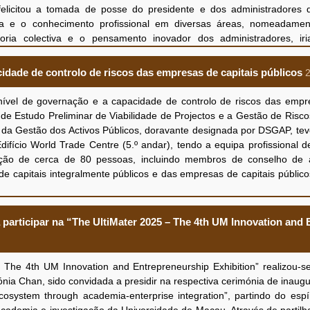
e profunda e expressões criativas feitas por palavras e imagens, 
licitou a tomada de posse do presidente e dos administradores
idade e o potencial dos jovens de Macau em matéria da seguranç
ia e o conhecimento profissional em diversas áreas, nomeadamen
ria colectiva e o pensamento inovador dos administradores, ir
rofundaram o entendimento do conteúdo e do significado ricos so
eamento do transporte sobre carris da MLM, fornecendo aos cidadãos
 de responsabilidade e integrar a consciência da defesa da segura
, convenientes, estáveis e viáveis.
dade de controlo de riscos das empresas de capitais públicos
 Chan Mun Fong, agradeceu à DSGAP pelas orientações e pelo ap
ojectos de construção desenvolvidos recentemente pela MLM e a 
vel de governação e a capacidade de controlo de riscos das empre
 e trocaram opiniões sobre a optimização contínua da gestão interna e
 de Estudo Preliminar de Viabilidade de Projectos e a Gestão de Risco
os resultados positivos.
da Gestão dos Activos Públicos, doravante designada por DSGAP, teve
ifício World Trade Centre (5.º andar), tendo a equipa profissional 
ção de cerca de 80 pessoas, incluindo membros de conselho de 
de capitais integralmente públicos e das empresas de capitais público
 discursar na formação, salientou que, para assegurar e eleva
nar de viabilidade de projecto e a avaliação de riscos são as bases
participar na “The UltiMater 2025 – The 4th UM Innovation and 
co e realizar a reservação e a valorização dos activos. A presente for
tre o posicionamento estratégico de projecto e o planeamento de 
 na identificação prospectiva de riscos e nas estratégias de controlo 
e 4th UM Innovation and Entrepreneurship Exhibition” realizou-
do intercâmbio com os participantes, os formadores reforçaram, por par
ia Chan, sido convidada a presidir na respectiva cerimónia de inaug
o preliminar de viabilidade de projecto e o controlo de riscos. A for
ystem through academia-enterprise integration”, partindo do espír
ragmático.