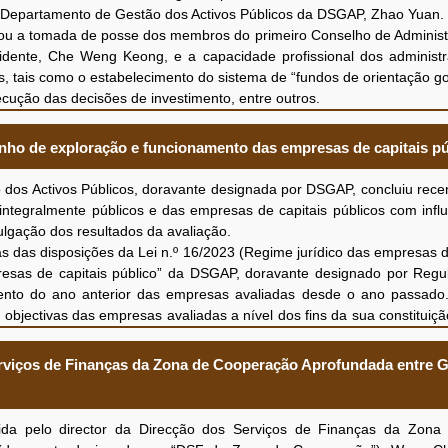
do Departamento de Gestão dos Activos Públicos da DSGAP, Zhao Yuan.
itou a tomada de posse dos membros do primeiro Conselho de Adminis
sidente, Che Weng Keong, e a capacidade profissional dos administ
, tais como o estabelecimento do sistema de “fundos de orientação g
ecução das decisões de investimento, entre outros.
eng Keong, agradeceu à DSGAP pelo apoio e pelas orientações q
A seguir, os participantes da reunião apresentaram o desenvolvimen
nho de exploração e funcionamento das empresas de capitais pú
ição, referindo que a MIMC, como entidade gestora de “fundos
rma empenhada, planeamento e regimes internos. A MIMC empenhar-se-
os Activos Públicos, doravante designada por DSGAP, concluiu rece
nada, os objectivos políticos, tais como a modernização de indúst
integralmente públicos e das empresas de capitais públicos com inf
e o desenvolvimento de empresas tecnológicas em fase inicial.
ulgação dos resultados da avaliação.
mplamente sobre o estabelecimento de regimes, o desenvolvime
as disposições da Lei n.º 16/2023 (Regime jurídico das empresas de 
empresarial, entre outros, foram alcançados resultados positivos na 
sas de capitais público” da DSGAP, doravante designado por Regu
ento do ano anterior das empresas avaliadas desde o ano passado
jectivas das empresas avaliadas a nível dos fins da sua constituição,
e classificação das empresas e a ponderação plena da situação rea
eendimento social”. Nos termos do Regulamento da avaliação, foram d
erviços de Finanças da Zona de Cooperação Aprofundada entre 
 as exigências da avaliação de cada empresa em termos de eficáci
ios, reforma e inovação, entre outros.
ação e o funcionamento das empresas avaliadas no ano de 2025 
 pelo director da Direcção dos Serviços de Finanças da Zona
 nas áreas de garantia de serviço público, serviços relacionados c