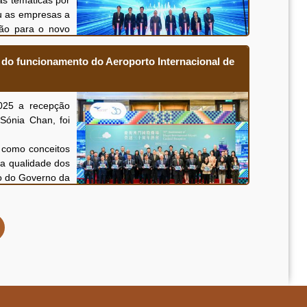
as temáticas por
ou as empresas a
ção para o novo
de inovação e o
 do funcionamento do Aeroporto Internacional de
025 a recepção
Sónia Chan, foi
 como conceitos
da qualidade dos
co do Governo da
 passageiros um
ambém uma porta
o e de reforçar
a
a