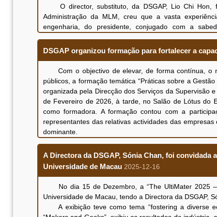
obras, ricas e diversificadas, através de uma anális
O director, substituto, da DSGAP, Lio Chi Hon, fe
diferentes perspectivas, o sentido de responsabil
Administração da MLM, creu que a vasta experiênc
desenvolvimento de ciência e tecnologia.
engenharia, do presidente, conjugado com a sabedo
A visita da exposição e a apreciação dos vídeos ap
oportunidades para os futuros desenvolvimento e plan
nacional, o pessoal da DSGAP irá reforçar o sentido
forma contínua, serviços de trânsito sobre carris seguros
DSGAP organizou formação para fortalecer a capaci
exercício ordinário das funções.
O presidente do Conselho de Administração da MLM,
tem dado à MLM, apresentando o planeamento dos pr
Com o objectivo de elevar, de forma contínua, o ní
trabalhos da fase seguinte. Ambas as partes discutiram
públicos, a formação temática “Práticas sobre a Gestão
desempenho de exploração e funcionamento, foram obtid
organizada pela Direcção dos Serviços da Supervisão e 
de Fevereiro de 2026, à tarde, no Salão de Lótus do Ed
como formadora. A formação contou com a participa
representantes das relativas actividades das empresas 
dominante.
O director, substituto, da DSGAP, Lio Chi Hon, ao
aproveitamento das finanças públicas, o estudo prelimi
A Directora da DSGAP, Sónia Chan, foi convidada a 
garantir a qualidade das decisões de investimento públi
Universidade de Macau
2025-12-16
principalmente na análise do efeito sinergético en
empresarial, nas 4 peças-chave do estudo de viabilidade,
No dia 15 de Dezembro, a “The UltiMater 2025 – Th
outros. Através da partilha de experiências práticas e 
Universidade de Macau, tendo a Directora da DSGAP, Són
a capacidade de entendimento e aplicação sobre o estud
A exibição teve como tema “fostering a diverse ecos
efeitos previstos devido a um conteúdo diversificado e p