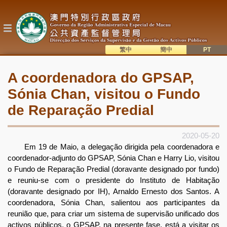
Passar
para
o
conteúdo
principal
繁中
簡中
主
語系切換
A coordenadora do GPSAP,
目
Sónia Chan, visitou o Fundo
錄
de Reparação Predial
2020-05-20
Em 19 de Maio, a delegação dirigida pela coordenadora e
coordenador-adjunto do GPSAP, Sónia Chan e Harry Lio, visitou
o Fundo de Reparação Predial (doravante designado por fundo)
e reuniu-se com o presidente do Instituto de Habitação
(doravante designado por IH), Arnaldo Ernesto dos Santos. A
coordenadora, Sónia Chan, salientou aos participantes da
reunião que, para criar um sistema de supervisão unificado dos
activos públicos, o GPSAP, na presente fase, está a visitar os