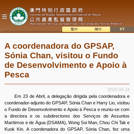
Passar
para
o
conteúdo
principal
繁中
簡中
主
語系切換
A coordenadora do GPSAP,
目
Sónia Chan, visitou o Fundo
錄
de Desenvolvimento e Apoio à
Pesca
2020-04-24
Em 23 de Abril, a delegação dirigida pela coordenadora e
coordenador-adjunto do GPSAP, Sónia Chan e Harry Lio, visitou
o Fundo de Desenvolvimento e Apoio à Pesca e reuniu-se com
a directora e os subdirectores dos Serviços de Assuntos
Marítimos e de Água (DSAMA), Wong Soi Man, Chou Chi Tak e
Kuok Kin. A coordenadora do GPSAP, Sónia Chan, fez uma