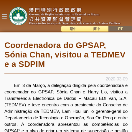
Passar
para
o
conteúdo
principal
繁中
簡中
主
語系切換
Coordenadora do GPSAP,
目
Sónia Chan, visitou a TEDMEV
錄
e a SDPIM
2020-03-09
Em 3 de Março, a delegação dirigida pela coordenadora e
coordenador do GPSAP, Sónia Chan e Harry Lio, visitou a
Transferência Electrónica de Dados – Macau EDI Van, S.A.
(TEDMEV) e teve encontro com o presidente do Conselho de
Administração da TEDMEV, Lam Hou Iun, o gerente-geral do
Departamento de Tecnologia e Operação, Sou On Peng e entre
outros. A coordenadora apresentou as competências do
GPSAP e o alvo de criar um sistema de supervisão e gestão