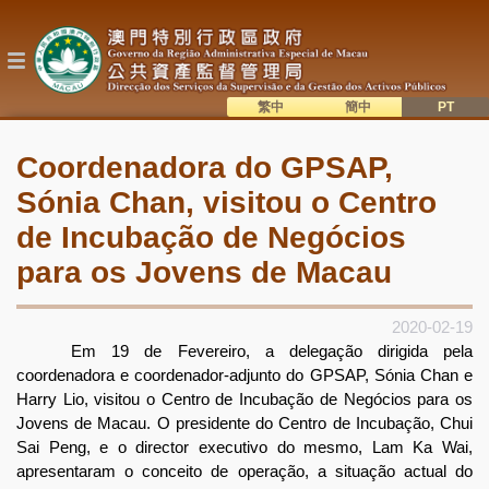
Passar
para
o
conteúdo
principal
繁中
簡中
主
語系切換
Coordenadora do GPSAP,
目
Sónia Chan, visitou o Centro
錄
de Incubação de Negócios
para os Jovens de Macau
2020-02-19
Em 19 de Fevereiro, a delegação dirigida pela
coordenadora e coordenador-adjunto do GPSAP, Sónia Chan e
Harry Lio, visitou o Centro de Incubação de Negócios para os
Jovens de Macau. O presidente do Centro de Incubação, Chui
Sai Peng, e o director executivo do mesmo, Lam Ka Wai,
apresentaram o conceito de operação, a situação actual do