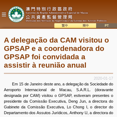
Passar
para
o
conteúdo
principal
繁中
簡中
主
語系切換
A delegação da CAM visitou o
目
GPSAP e a coordenadora do
錄
GPSAP foi convidada a
assistir à reunião anual
2020-01-17
Em 15 de Janeiro deste ano, a delegação da Sociedade do
Aeroporto Internacional de Macau, S.A.R.L. (doravante
designada por CAM) visitou o GPSAP, estiveram presentes o
presidente da Comissão Executiva, Deng Jun, a directora do
Gabinete da Comissão Executiva, Lo Chong I, o director do
Departamento dos Assutos Jurídicos, Anthony U, a directora do