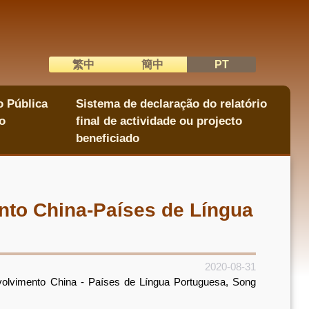
繁中
簡中
PT
語系切換
o Pública
Sistema de declaração do relatório
o
final de actividade ou projecto
beneficiado
nto China-Países de Língua
2020-08-31
olvimento China - Países de Língua Portuguesa, Song