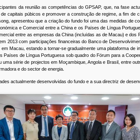
antes da reunião as competências do GPSAP, que, na fase actua
e capitais púbicos e promover a construção de regime, a fim de con
nsong, apresentou que a criação do fundo foi uma das medidas de c
conómica e Comercial entre a China e os Países de Língua Portugu
ercial entre as empresas da China (incluídas as de Macau) e dos P
em 2013 com participações financeiras do Banco de Desenvolviment
7 em Macau, estando a tornar-se gradualmente uma plataforma de i
os Países de Língua Portuguesa sob quadro do Fórum para a Coope
 uma série de projectos em Moçambique, Angola e Brasil, entre outro
rmadora e do sector de energia.
 actualmente desenvolvidas do fundo e a sua directriz de desenvol