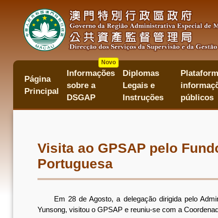
Passar
para
o
conteúdo
principal
Novo
Informações
Diplomas
Plataform
主
Página
sobre a
Legais e
informaçõ
目
Principal
錄
DSGAP
Instruções
públicos
Visita ao GPSAP pelo Fund
Portuguesa
Em 28 de Agosto, a delegação dirigida pelo Adminis
Yunsong, visitou o GPSAP e reuniu-se com a Coordenad