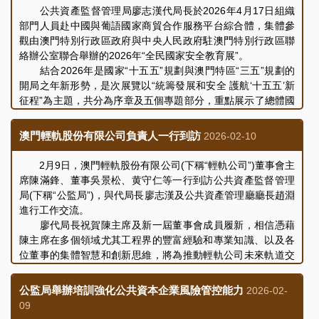
共廣播服務提供者的角色，一如既往為市民提供優質的公共廣
導。隨後，與會人員共同介紹了世貿公司最近的業務營運及發
公共資產監督管理局廖志漢代局長於2026年4月17日組織
播服務。
展規劃的情況，表示公司正積極謀劃及推進世貿中心大廈的租
部門人員赴中國與葡語國家商貿合作服務平台綜合體，集體參
雙方其後就未來業務發展、持續完善企業治理及加強制度
務及設施維護工作，為大廈單位及設施的使用者提供更好的會
觀由澳門特別行政區政府與中央人民政府駐澳門特別行政區聯
建設等議題進行了交流和討論，會議取得良好成效。
員服務及商務環境。同時，世貿公司轄下的澳門世界貿易中心
絡辦公室聯合舉辦的2026年“全民國家安全教育展”。
仲裁中心，致力於依法提供樓宇滲漏水爭議必要仲裁以及其他
結合2026年是國家“十五五”規劃與澳門特區“三五”規劃的
民商事仲裁和調解服務，與其他地方的仲裁機構簽訂合作協
開局之年新形勢，是次展覽以“統籌發展和安全 護航‘十五五’新
議，協助企業解決跨境爭議，助力企業把握粵港澳大灣區發展
征程”為主題，共分為序章及五個專題部分，重點展示了總體國
機遇，為推動澳門經濟適度多元發展作出貢獻。另外，世貿公
家安全觀的核心要義、重點領域、法律體系，以及國家與澳門
司正研究優化“ATA單證冊”電子化系統的應用，為本地會展行業
特區統籌發展和安全實踐成果的回望總結。廖代局長和公監局
澳門輕軌股份有限公司負責人一行到訪
2026-02-10
的發展及拓展多元化市場創造有利條件等。
人員認真觀看展覽內容、視頻及實物資料，通過現場講解進一
雙方就公司未來業務發展及持續完善內部管理制度等議題
步了解國家安全形勢與維護國家安全的重要性。同時，廖代局
2月9日，澳門輕軌股份有限公司(下稱“輕軌公司”)董事會主
進行了交流和討論，會議取得良好成效。
長一行欣賞了以“人工智能護國安”為主題的徵文比賽及短視頻
席陳滿鋒、董事吳景松、黄守仁等一行到訪公共資產監督管理
比賽獲獎作品，作品豐富多樣，透過文字及鏡頭的深度剖析和
局(下稱“公監局”)，與代局長廖志漢及公共資產管理廳廳長趙淵
創意表達，從不同視角展現了本澳青少年對國家安全與科技發
進行工作交流。
展的擔當和潛能。
廖代局長祝賀陳主席及新一屆董事會成員履新，相信憑藉
透過此次觀賞展覽和影片，進一步加深了對國家安全的豐
陳主席在多個領域尤其工程界的豐富經驗和專業知識、以及各
富內涵與意義的理解，公監局人員將強化責任擔當，把維護國
位董事的集體智慧和創新思維，將為推動輕軌公司未來軌道交
家安全意識融入日常履職之中。
通發展和規劃帶來更多新機遇，持續為市民和旅客提供安全、
便捷、穩定和可靠的軌道交通服務。
公監局舉辦培訓強化公共資本企業風險管控能力
2026-02-
陳主席感謝公監局一直以來對輕軌公司工作的指導支持，
09
並介紹公司近期開展的項目建設規劃情況，以及下一階段的工