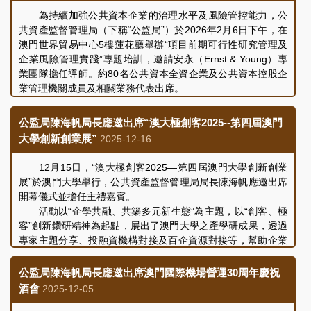
作安排。雙方並就持續優化內部管理和營運績效評核等議題進
為持續加強公共資本企業的治理水平及風險管控能力，公
行了交流和討論，會議取得良好成效。
共資產監督管理局（下稱“公監局”）於2026年2月6日下午，在
澳門世界貿易中心5樓蓮花廳舉辦“項目前期可行性研究管理及
企業風險管理實踐”專題培訓，邀請安永（Ernst & Young）專
業團隊擔任導師。約80名公共資本全資企業及公共資本控股企
業管理機關成員及相關業務代表出席。
公監局代局長廖志漢在培訓致辭時表示，為保障和提升公
共財政的利用效益，進行項目前期可行性研究與風險評估，是
公監局陳海帆局長應邀出席“澳大極創客2025--第四屆澳門
確保對公共投資決策質量、實現資產保值增值的重要基礎。本
大學創新創業展”
2025-12-16
次培訓主要聚焦項目戰略定位與企業發展規劃的協同效應分
析、可行性研究的四大關鍵板塊、前瞻性風險識別與管控風險
12月15日，“澳大極創客2025—第四屆澳門大學創新創業
策略等，導師通過實踐經驗分享與出席者互動交流，加強企業
展”於澳門大學舉行，公共資產監督管理局局長陳海帆應邀出席
對項目前期研究及風險管控的理解與應用能力。培訓內容豐富
開幕儀式並擔任主禮嘉賓。
務實，達到了預期效果。
活動以“企學共融、共築多元新生態”為主題，以“創客、極
客”創新鑽研精神為起點，展出了澳門大學之產學研成果，透過
專家主題分享、投融資機構對接及百企資源對接等，幫助企業
對接更多商業資源，提升競爭力，為成果轉化新生態及跨產業
合作搭建溝通橋樑，促進創新成果轉化和新興產業的發展。
公監局陳海帆局長應邀出席澳門國際機場營運30周年慶祝
酒會
2025-12-05