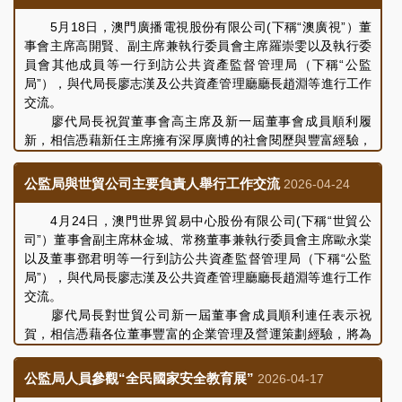
門及實體開展資助工作，協助完善及優化資助計劃及程序的整
積極的作用。
體工作概況。合作區財政局王晨輝局長圍繞其單位的機構設
5月18日，澳門廣播電視股份有限公司(下稱“澳廣視”）董
有關評核結果已根據《公共資本企業法律制度》及《評核
置、職能範圍、財政績效管理業務和整體工作情況等作出介
事會主席高開賢、副主席兼執行委員會主席羅崇雯以及執行委
細則》的規定，公佈於“公共資本企業對外公佈資料平台”，公
紹。
員會其他成員等一行到訪公共資產監督管理局（下稱“公監
眾可瀏覽公監局網頁 (
https://www.dsgap.gov.mo
) 查閱有關評
其後，雙方圍繞議題內容，結合積極配合國家「十五五」
局”），與代局長廖志漢及公共資產管理廳廳長趙淵等進行工作
核結果。
規劃與澳門特區「三五」規劃，全面對接「澳門＋橫琴」戰略
交流。
新定位，進一步深化兩地公共資產監管、收益共享等機制分享
廖代局長祝賀董事會高主席及新一屆董事會成員順利履
各自在相關領域的工作經驗和心得，會議取得良好成效。今
新，相信憑藉新任主席擁有深厚廣博的社會閱歷與豐富經驗，
後，雙方將保持緊密聯繫，探討未來建設合作機制的可能。
以及各位董事扎實的行業經驗，將為持續推動本澳公共電視廣
參與本次調研交流的人員還包括公監局公共資產管理廳廳
播事業的發展、為市民大眾提供更優質、多元化的公共廣播服
公監局與世貿公司主要負責人舉行工作交流
2026-04-24
長趙淵、資助統籌及監察處處長曾緻豪，合作區財政局黃勇副
務開拓更廣闊的發展空間。
局長，以及其相關部門的主管及業務工作人員。
高主席感謝公監局一直以來對澳廣視予以的支持和指導。
4月24日，澳門世界貿易中心股份有限公司(下稱“世貿公
隨後，與會人員共同介紹了澳廣視最近的營運情況及未來發展
司”）董事會副主席林金城、常務董事兼執行委員會主席歐永棠
規劃，表示澳廣視作為澳門的公共廣播機構，透過電視、電台
以及董事鄧君明等一行到訪公共資產監督管理局（下稱“公監
及多媒體平台，扎根澳門，發揮公共廣播服務機構的社會角
局”），與代局長廖志漢及公共資產管理廳廳長趙淵等進行工作
色；積極履行社會責任，善用廣播條件，為觀眾提供更多元化
交流。
的視聽選擇，並為澳門融入國家發展大局，加強澳門與內地、
廖代局長對世貿公司新一屆董事會成員順利連任表示祝
粵港澳大灣區尤其是橫琴粵澳深度合作區的交流和訊息互通作
賀，相信憑藉各位董事豐富的企業管理及營運策劃經驗，將為
出貢獻。同時，澳廣視致力推動與葡語國家的合作與傳播，肩
推廣澳門貿易商機、提升世貿公司服務質量開拓更廣闊的發展
負中葡合作平台之角色，擔當中葡文化傳播樞紐，鞏固特區“一
空間。
公監局人員參觀“全民國家安全教育展”
2026-04-17
中心、一平台、一基地”地位。未來，澳廣視將堅守作為澳門公
林副主席感謝公監局一直以來對世貿公司予以支持和指