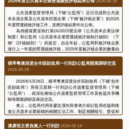
2025年度公共資本企業營運績效評核結果公佈
2026-06-18
導。隨後，與會人員共同介紹了澳管公司設立後團隊的具體工
作進展，表示澳管公司作為“政府引導基金”管理實體，目前正
公共資產監督管理局（下稱“公監局”）近日完成對公共資
積極構建規劃與內部制度建設，並將致力推進引導基金有序落
本全資企業及公共資本控股企業（下稱“被評核企業”）的2025
實推動產業升級、支持科技成果轉化及初創科技企業發展的政
年度營運績效評核工作，並將評核結果作出公佈。
策目標。
為持續落實並執行第16/2023號法律《公共資本企業法律
雙方就制度建設、未來業務發展、持續完善企業治理等議
制度》和公監局《公共資本企業營運績效評核執行細則》（下
題進行了充分交流和討論，會議取得良好成效。
稱“《評核細則》”）的規定，自去年起，公監局對被評核企業
進行上一年度的營運績效評核，2025年度被評核企業的數量由
13間增至16間。基於各被評核企業所設立的宗旨、目標、所營
事業性質及業務類型上存在客觀差異，公監局按企業分類機制
橫琴粵澳深度合作區財政局一行到訪公監局開展調研交流
及標準，充分考量各企業的實際情況，將企業劃分為“商業產業
2026-05-29
類”和“社會事業類”，並按照《評核細則》規定，訂出適用於各
間企業的評核指標，針對性地體現對每間企業在經濟及社會效
2026年5月28日，橫琴粵澳深度合作區財政局（下稱“合作
益、內部治理及管理、社會責任、推進重點項目及改革創新等
區財政局”）局長王晨輝一行到訪公共資產監督管理局（下稱
方面的評核要求。
“公監局”），就深化兩地公共資產監督管理工作及收益共享機
公監局表示，從整體情況來看，2025年度各被評核企業的
制等開展調研及座談交流。
營運基本保持平穩，在公共事業保障、民生服務、重點項目建
會上，公監局代局長廖志漢向與會者介紹公監局在協助推
設等方面持續推進及履行相關責任，而部分企業在成本控制、
進公共資本企業範疇的相關立法工作、制定相關指引、督促和
預算執行及服務效率方面仍有提升空間，公監局將持續關注各
指導公共資本企業建立內部治理及監管制度、完善治理結構、
被評核企業的營運狀況，督促企業針對評核中反映的不足落實
開展營運績效評核等方面工作，同時闡述了在統籌協調公共部
澳廣視主要負責人一行到訪
2026-05-19
改善措施，推動公共資本企業在服務社會公共利益方面發揮更