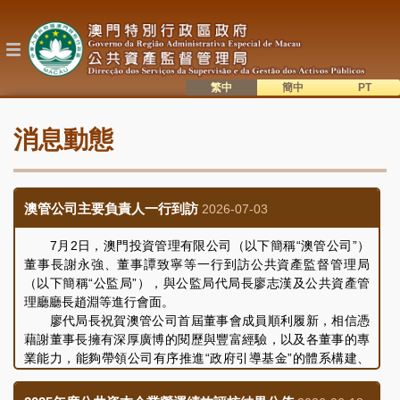
移
至
主
內
容
繁中
簡中
主
語系切換
消息動態
目
錄
澳管公司主要負責人一行到訪
2026-07-03
7月2日，澳門投資管理有限公司（以下簡稱“澳管公司”）
董事長謝永強、董事譚致寧等一行到訪公共資產監督管理局
（以下簡稱“公監局”），與公監局代局長廖志漢及公共資產管
理廳廳長趙淵等進行會面。
廖代局長祝賀澳管公司首屆董事會成員順利履新，相信憑
藉謝董事長擁有深厚廣博的閱歷與豐富經驗，以及各董事的專
業能力，能夠帶領公司有序推進“政府引導基金”的體系構建、
管理基金日常運作、財務運用及執行投資決策等工作。
謝董事長感謝公監局在澳管公司成立過程中予以支持和指