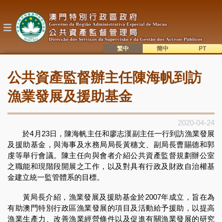
移
至
主
內
容
繁中
簡中
主
語系切換
公共資產監督辦主任陳海帆到訪
目
錄
漁業發展及援助基金
2020-04-24
於4月23日，陳海帆主任和廖志漢副主任一行到訪漁業發展
及援助基金，與海事及水務局局長黃穗文、副局長曹賜德和郭
虔等舉行會議。陳主任向與會者介紹公共資產監督規劃辦公室
之職能和現階段開展之工作，以及對具有行政及財政自治權基
金建立統一監管體系的目標。
黃局長介紹，漁業發展及援助基金於2007年成立，旨在為
有助澳門特別行政區漁業發展的項目及活動給予援助，以提高
漁業生產力、改善漁業經營條件以及促進有關漁業發展的研究