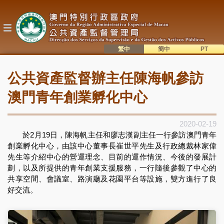
移
至
主
內
容
繁中
簡中
主
語系切換
公共資產監督辦主任陳海帆參訪
目
錄
澳門青年創業孵化中心
2020-02-19
於
2
月
19
日，陳海帆主任和廖志漢副主任一行參訪澳門青年
創業孵化中心，由該中心董事長崔世平先生及行政總裁林家偉
先生等介紹中心的營運理念、目前的運作情況、今後的發展計
劃，以及所提供的青年創業支援服務，一行隨後參觀了中心的
共享空間、會議室、路演廳及花園平台等設施，雙方進行了良
好交流。