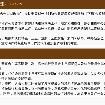
細則》的規定，公佈於“公共資本企業對外公佈資料平台”，公眾可瀏覽
交流
2026-05-29
“合作區財政局”）局長王晨輝一行到訪公共資產監督管理局（下稱“公監
推進公共資本企業範疇的相關立法工作、制定相關指引、督促和指導公共
門及實體開展資助工作，協助完善及優化資助計劃及程序的整體工作概況
」規劃與澳門特區「三五」規劃，全面對接「澳門＋橫琴」戰略新定位，
，雙方將保持緊密聯繫，探討未來建設合作機制的可能。
廳長趙淵、資助統籌及監察處處長曾緻豪，合作區財政局黃勇副局長，以
）董事會主席高開賢、副主席兼執行委員會主席羅崇雯以及執行委員會其
流。
新，相信憑藉新任主席擁有深厚廣博的社會閱歷與豐富經驗，以及各位董
開拓更廣闊的發展空間。
。隨後，與會人員共同介紹了澳廣視最近的營運情況及未來發展規劃，表
；積極履行社會責任，善用廣播條件，為觀眾提供更多元化的視聽選擇，
。同時，澳廣視致力推動與葡語國家的合作與傳播，肩負中葡合作平台
播服務提供者的角色，一如既往為市民提供優質的公共廣播服務。
度建設等議題進行了交流和討論，會議取得良好成效。