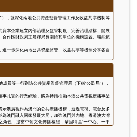
公監局網頁 (
https://www.dsgap.gov.mo
) 查閱有關評核
局”），就深化兩地公共資產監督管理工作及收益共享機制等
資本企業建立內部治理及監管制度、完善治理結構、開展
。合作區財政局王晨輝局長圍繞其單位的機構設置、職能範
進一步深化兩地公共資產監管、收益共享等機制分享各自
及其相關部門的主管及業務工作人員。
他成員等一行到訪公共資產監督管理局（下稱“公監局”），
事扎實的行業經驗，將為持續推動本澳公共電視廣播事業
示澳廣視作為澳門的公共廣播機構，透過電視、電台及多
並為澳門融入國家發展大局，加強澳門與內地、粵港澳大灣
之角色，擔當中葡文化傳播樞紐，鞏固特區“一中心、一平