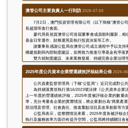
會談中，雙方就公共資本企業治理、重點項目建設、財
澳管公司主要負責人一行到訪
2026-07-03
7月2日，澳門投資管理有限公司（以下簡稱“澳管公司
長趙淵等進行會面。
廖代局長祝賀澳管公司首屆董事會成員順利履新，相信憑
基金日常運作、財務運用及執行投資決策等工作。
謝董事長感謝公監局在澳管公司成立過程中予以支持和指
構建規劃與內部制度建設，並將致力推進引導基金有序落
雙方就制度建設、未來業務發展、持續完善企業治理等
2025年度公共資本企業營運績效評核結果公佈
2026-06
公共資產監督管理局（下稱“公監局”）近日完成對公共資
為持續落實並執行第16/2023號法律《公共資本企業
上一年度的營運績效評核，2025年度被評核企業的數量
準，充分考量各企業的實際情況，將企業劃分為“商業產業
部治理及管理、社會責任、推進重點項目及改革創新等方
公監局表示，從整體情況來看，2025年度各被評核企
執行及服務效率方面仍有提升空間，公監局將持續關注各
用。