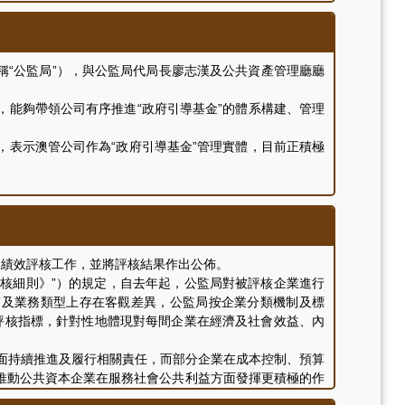
效。
“公監局”），與公監局代局長廖志漢及公共資產管理廳廳
能夠帶領公司有序推進“政府引導基金”的體系構建、管理
表示澳管公司作為“政府引導基金”管理實體，目前正積極
運績效評核工作，並將評核結果作出公佈。
評核細則》”）的規定，自去年起，公監局對被評核企業進行
性質及業務類型上存在客觀差異，公監局按企業分類機制及標
的評核指標，針對性地體現對每間企業在經濟及社會效益、內
面持續推進及履行相關責任，而部分企業在成本控制、預算
推動公共資本企業在服務社會公共利益方面發揮更積極的作