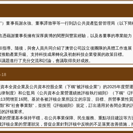
務管理等議題進行了充分交流和深入討論，會議氣氛融洽，取得積極成
”）董事長謝永強、董事譚致寧等一行到訪公共資產監督管理局（以下簡稱
藉謝董事長擁有深厚廣博的閱歷與豐富經驗，以及各董事的專業能力，
導。隨後，與會人員共同介紹了澳管公司設立後團隊的具體工作進展，
實推動產業升級、支持科技成果轉化及初創科技企業發展的政策目標。
議題進行了充分交流和討論，會議取得良好成效。
-18
本全資企業及公共資本控股企業（下稱“被評核企業”）的2025年度營
法律制度》和公監局《公共資本企業營運績效評核執行細則》（下稱“《
由13間增至16間。基於各被評核企業所設立的宗旨、目標、所營事業
類”和“社會事業類”，並按照《評核細則》規定，訂出適用於各間企業
面的評核要求。
業的營運基本保持平穩，在公共事業保障、民生服務、重點項目建設等方
被評核企業的營運狀況，督促企業針對評核中反映的不足落實改善措施，