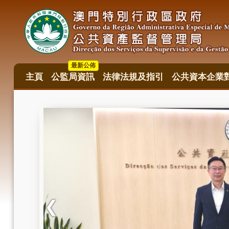
移
至
主
內
容
最新公佈
主頁
公監局資訊
法律法規及指引
公共資本企業
主
目
錄