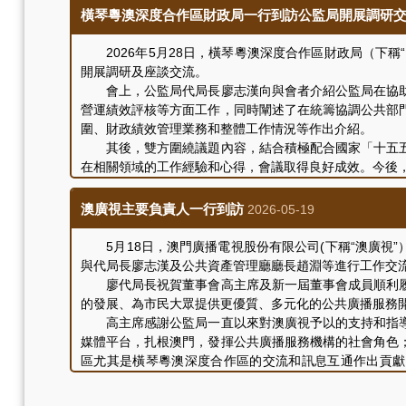
有關評核結果已根據《公共資本企業法律制度》及《評核
橫琴粵澳深度合作區財政局一行到訪公監局開展調研
結果。
2026年5月28日，橫琴粵澳深度合作區財政局（下稱
開展調研及座談交流。
會上，公監局代局長廖志漢向與會者介紹公監局在協助
營運績效評核等方面工作，同時闡述了在統籌協調公共部
圍、財政績效管理業務和整體工作情況等作出介紹。
其後，雙方圍繞議題內容，結合積極配合國家「十五五
在相關領域的工作經驗和心得，會議取得良好成效。今後
參與本次調研交流的人員還包括公監局公共資產管理廳
澳廣視主要負責人一行到訪
2026-05-19
5月18日，澳門廣播電視股份有限公司(下稱“澳廣視”
與代局長廖志漢及公共資產管理廳廳長趙淵等進行工作交
廖代局長祝賀董事會高主席及新一屆董事會成員順利履
的發展、為市民大眾提供更優質、多元化的公共廣播服務
高主席感謝公監局一直以來對澳廣視予以的支持和指導
媒體平台，扎根澳門，發揮公共廣播服務機構的社會角色
區尤其是橫琴粵澳深度合作區的交流和訊息互通作出貢獻
台、一基地”地位。未來，澳廣視將堅守作為澳門公共廣
雙方其後就未來業務發展、持續完善企業治理及加強制