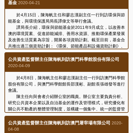
基金
2020-04-21
於4月15日，陳海帆主任和廖志漢副主任一行到訪環保與節
能基金，與環境保護局局長譚偉文等舉行會議。
譚局長介紹，環保與節能基金於2011年9月成立，以改善本
澳的環境質素、促進節能減排、善用水資源、推動環保產業發展
及改善生活質素為宗旨，開展各項資助計劃。截至目前，基金合
共推出過三個資助計劃：《環保、節能產品和設備資助計劃》、
《淘汰重型及輕型二衝程摩托車資助計劃》和《回收業設備及車
輛資助計劃》。這些資助計劃對於幫助降低空氣污染、培養居民
公共資產監督辦主任陳海帆到訪澳門科學館股份有限公司
環保意識以及扶持環保相關行業，發揮了積極的作用。未來，基
2020-04-09
金將會推出更多的專項資助計劃，以促進自身宗旨的實現。
雙方就基金的運作情況、資助流程、評審程序、事後監察和
於4月8日，陳海帆主任和廖志漢副主任一行到訪澳門科學館
社會效益等問題進行了交流並交換意見。
股份有限公司，與澳門科學館館長邵漢彬、副館長張雄發等進行
於4月16日，陳海帆主任和廖志漢副主任一行到訪高等教育
會議。
基金，與高等教育局局長蘇朝暉等進行會議。
陳主任向與會者介紹辦公室的職責。辦公室主要負責分析、
蘇局長介紹高等教育基金於2018年8月成立，旨在執行資助
研究公共資本企業以及自治基金的運作及管理模式，研究優化有
高等院校及高等教育素質發展的政策、促進高等教育的平等入學
關公共不動產的整體管理制度，並構建一個集中、統一的監督管
機會，以及配合高等教育的優先政策和高等院校的發展計劃而提
理體系。為落實上述職責，辦公室現階段正開展資料搜集、梳理
供資助和財政支援。目前，由基金提供資助的項目分為面向高等
及分析的工作，並走訪各個公共資本企業了解實際運作。
公共資產監督辦主任陳海帆到訪澳門屠宰場有限公司
2020-
院校、教學及科研人員、學生及學生社團三個類別，主要包括：
邵漢彬館長介紹公司以運營澳門科學館為事業。科學館於
04-08