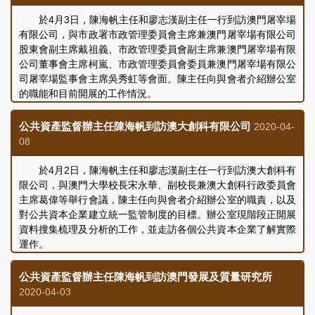
高等院校資助計劃、高等院校中葡人才培訓及教研合作專項資
2009年12月19日正式開幕，以推動青少年科普教育、配合澳門
助、高等院校人文社會範疇研究專項資助計劃、粵港澳大灣區旅
旅遊發展及作爲地區性科普教育及會展平台為宗旨。科學館內設
於4月3日，陳海帆主任和廖志漢副主任一行到訪澳門屠宰場
遊教育培訓專項資助、高等院校教研人員專業發展資助、大專學
有12個不同主題的長期展廳和2個適時更換的專題展覽廳。2019
有限公司，與市政署市政管理委員會主席兼澳門屠宰場有限公司
生學習用品津貼、研究生獎學金及高校學生社團年度資助計劃。
年，科學館共接待訪客近70萬人次，會議中心、大堂展覽廳及館
股東會副主席戴祖義、市政管理委員會副主席兼澳門屠宰場有限
雙方就基金與其他公共部門或實體之間的分工關係、評審準
外場地所舉辦的活動合共接待約6萬人次。為進一步推廣科學教
公司董事會主席柯嵐、市政管理委員會委員兼澳門屠宰場有限公
則、面對之挑戰以及未來定位等議題進行了深入討論，會議取得
育，科學館積極推動“館校合作—走進校園”，除安排學校團體參
司屠宰場監事會主席吳秀虹等會面。陳主任向與會者介紹辦公室
良好成效，為辦公室工作的順利開展提供了有用的資訊。
觀外，更有科普課程、講座、大小型的科學展覽及活動日等活
的職能和目前開展的工作情況。
動。
戴祖義主席介紹澳門屠宰場有限公司的經營情況。公司自成
雙方就公司的運作及管理情況、對外合作、營運面對之挑戰
立至今，負責為本澳的鮮肉攤販及領有准照的商號提供活畜的屠
公共資產監督辦主任陳海帆到訪澳大創科有限公司
2020-04-
等議題進行了交流和討論。會後陳主任一行隨邵館長參觀了科學
宰以及屠體運送服務，確保市場上新鮮肉類的供應。面對新型冠
08
館的部分展覽和科普設施。
狀病毒肺炎疫情，公司與市政署緊密配合，對屠場及屠宰活動的
衛生嚴格把關，保障鮮肉供應的持續與安全。雙方就公司經營面
於4月2日，陳海帆主任和廖志漢副主任一行到訪澳大創科有
臨的困難以及未來的方向發展進行了交流。會後陳主任一行隨戴
限公司，與澳門大學校長宋永華、副校長兼澳大創科行政委員會
主席參觀了屠宰場的各項設施。
主席葛偉等舉行會議，陳主任向與會者介紹辦公室的職責，以及
對公共資本企業建立統一監管制度的目標。辦公室現階段正開展
資料搜集梳理及分析的工作，並走訪各個公共資本企業了解實際
運作。
葛副校長介紹澳大創科有限公司的發展歷史和運作情況。澳
大創科有限公司成立於2006年，由澳門大學全資擁有，致力於
公共資產監督辦主任陳海帆到訪澳門發展及質量研究所
推廣和轉移澳門大學的研究成果。此外，公司在珠海設立了珠海
2020-04-03
澳大科技研究院，作為科研成果推廣和轉移的一個主要基地。陳