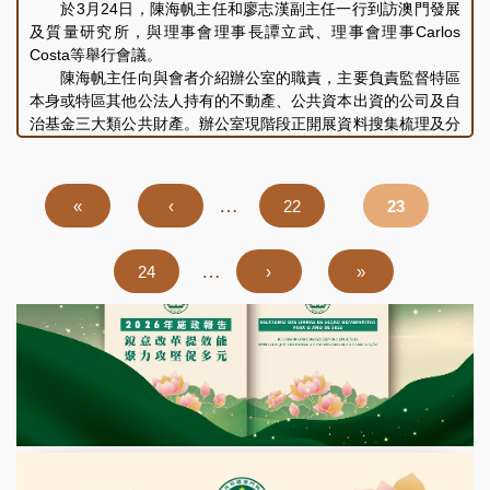
主任進一步向葛副校長瞭解了公司與澳門各公共部門和實體之間
於3月24日，陳海帆主任和廖志漢副主任一行到訪澳門發展
的合作關係，以及現時在科研成果推廣和轉化方面取得的進展。
及質量研究所，與理事會理事長譚立武、理事會理事Carlos
雙方就公司運營中遇到的困難及未來的發展定位進行了深入的交
Costa等舉行會議。
流。
陳海帆主任向與會者介紹辦公室的職責，主要負責監督特區
本身或特區其他公法人持有的不動產、公共資本出資的公司及自
治基金三大類公共財產。辦公室現階段正開展資料搜集梳理及分
析的工作，並走訪各個公共資本企業了解實際運作。
譚立武理事長介紹澳門發展及質量研究所成立於1997年，
為一個非牟利的工程科學技術組織，由分別來自澳門的高等學
Pagination
…
First
«
Previous
‹
頁
22
頁
23
府、技術組織、政府部門，及葡萄牙的非牟利科技組織的七個成
page
page
面
面
員組成，旨在配合澳門特別行政區的發展，為工程項目的研究、
測試、培訓、及質量提供全方位的服務。譚理事長亦介紹了研究
…
頁
24
下
›
Last
»
所的設施、人員及財務狀況。
面
一
page
雙方就研究所未來發展的方向進行了深入的交流與討論，會
頁
後陳主任一行隨譚理事長參觀了研究所內的各個部門和檢測設
施。