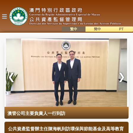
移
至
主
內
容
繁中
簡中
主
語系切換
目
錄
澳管公司主要負責人一行到訪
公共資產監督辦主任陳海帆到訪環保與節能基金及高等教育