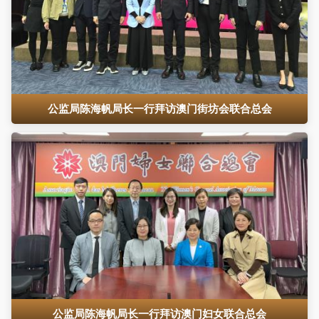
公监局陈海帆局长一行拜访澳门街坊会联合总会
公监局陈海帆局长一行拜访澳门妇女联合总会