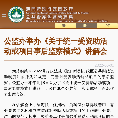
跳
转
到
主
要
内
繁中
簡中
主
容
語系切換
公监办举办《关于统一受资助活
目
錄
动或项目事后监察模式》讲解会
2022-06-09
为落实第18/2022号行政法规《澳门特别行政区公共财政资
助制度》的原则和规定，完善对受资助活动或项目的事后监
察，公监办于本年6月8日举办了《关于统一受资助活动或项目
事后监察模式》讲解会，来自30个公共部门和实体约一百名代
表出席会议。
在讲解会上，陈海帆主任指出，为确保公帑得以善用，有
必要透过各种机制与措施对资助活动或项目的工作进行必要、
适当的规范，其中一项重要工作是加强受资助活动或项目的事