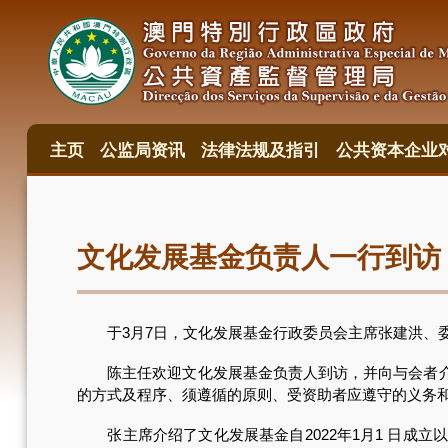
跳
转
到
主
要
内
容
主页
公监局资讯
法律法规及指引
公共资本企业
主
目
錄
文化发展基金负责人一行到访
于3月7日，文化发展基金行政委员会主席张建洪、委
陈主任欢迎文化发展基金负责人到访，并向与会者介绍
的方式及程序、须遵循的原则、受资助者应遵守的义务
张主席介绍了文化发展基金自2022年1月1 日成