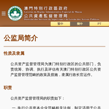
跳
转
到
主
要
内
繁中
簡中
主
容
語系切換
公监局简介
目
錄
性质及隶属
公共资产监督管理局为澳门特别行政区的公共部门，负
责统筹、协调、执行及评估有关澳门特别行政区公共资
产监督管理范畴的政策及措施，隶属行政长官运作。
职责
公共资产监督管理局的职责如下：
执行公共资本企业范畴相关法例，制定适用于公共