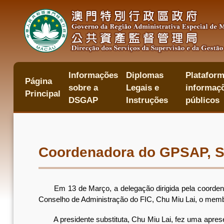
Passar
para
o
conteúdo
principal
Informações
Diplomas
Plataform
主
Página
sobre a
Legais e
informaçõ
目
Principal
錄
DSGAP
Instruções
públicos
Coordenadora do GPSAP, Só
Em 13 de Março, a delegação dirigida pela coordenador
Conselho de Administração do FIC, Chu Miu Lai, o mem
A presidente substituta, Chu Miu Lai, fez uma apresen