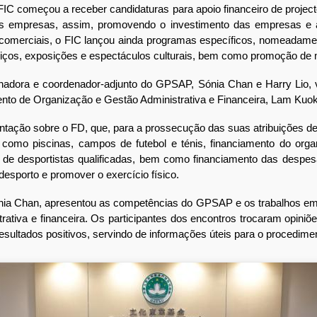
C começou a receber candidaturas para apoio financeiro de projecto
s empresas, assim, promovendo o investimento das empresas e a
s comerciais, o FIC lançou ainda programas específicos, nomeadamen
erviços, exposições e espectáculos culturais, bem como promoção de
ora e coordenador-adjunto do GPSAP, Sónia Chan e Harry Lio, vi
nto de Organização e Gestão Administrativa e Financeira, Lam Kuo
o sobre o FD, que, para a prossecução das suas atribuições de pre
 como piscinas, campos de futebol e ténis, financiamento do orga
de desportistas qualificadas, bem como financiamento das despesa
desporto e promover o exercício físico.
 Chan, apresentou as competências do GPSAP e os trabalhos em p
rativa e financeira. Os participantes dos encontros trocaram opini
resultados positivos, servindo de informações úteis para o procedim