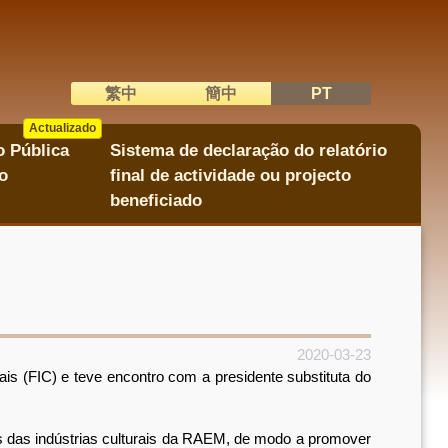
繁中
簡中
PT
語系切換
Actualizado
Actualizado
o Pública
Sistema de declaração do relatório
o
final de actividade ou projecto
beneficiado
2020-03-23
 (FIC) e teve encontro com a presidente substituta do
s das indústrias culturais da RAEM, de modo a promover