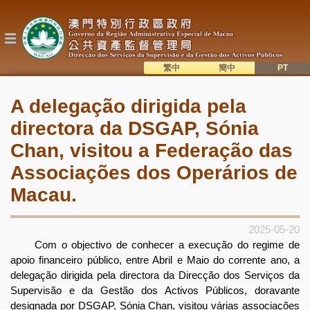
Passar
para
o
conteúdo
principal
繁中
簡中
主
語系切換
A delegação dirigida pela
目
directora da DSGAP, Sónia
錄
Chan, visitou a Federação das
Associações dos Operários de
Macau.
2025-05-20
Com o objectivo de conhecer a execução do regime de
apoio financeiro público, entre Abril e Maio do corrente ano, a
delegação dirigida pela directora da Direcção dos Serviços da
Supervisão e da Gestão dos Activos Públicos, doravante
designada por DSGAP, Sónia Chan, visitou várias associações