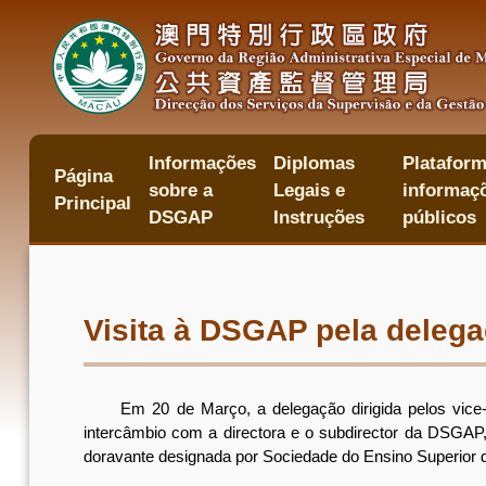
Passar
para
o
conteúdo
principal
Informações
Diplomas
Plataform
主
Página
sobre a
Legais e
informaçõ
目
Principal
錄
DSGAP
Instruções
públicos
Visita à DSGAP pela deleg
Em 20 de Março, a delegação dirigida pelos vice-r
intercâmbio com a directora e o subdirector da DSGA
doravante designada por Sociedade do Ensino Superio