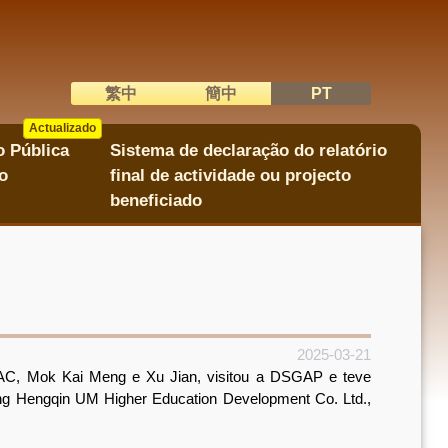
繁中
簡中
PT
語系切換
Actualizado
Actualizado
o Pública
Sistema de declaração do relatório
o
final de actividade ou projecto
beneficiado
2025-03-21
AC, Mok Kai Meng e Xu Jian, visitou a DSGAP e teve
ng Hengqin UM Higher Education Development Co. Ltd.,