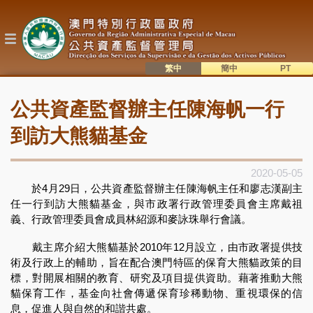
移
至
主
內
容
繁中
簡中
主
語系切換
公共資產監督辦主任陳海帆一行
目
錄
到訪大熊貓基金
2020-05-05
於4月29日，公共資產監督辦主任陳海帆主任和廖志漢副主
任一行到訪大熊貓基金，與市政署行政管理委員會主席戴祖
義、行政管理委員會成員林紹源和麥詠珠舉行會議。
戴主席介紹大熊貓基於2010年12月設立，由市政署提供技
術及行政上的輔助，旨在配合澳門特區的保育大熊貓政策的目
標，對開展相關的教育、研究及項目提供資助。藉著推動大熊
貓保育工作，基金向社會傳遞保育珍稀動物、重視環保的信
息，促進人與自然的和諧共處。