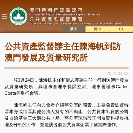
移
至
主
內
容
繁中
簡中
主
語系切換
公共資產監督辦主任陳海帆到訪
目
錄
澳門發展及質量研究所
2020-04-03
於3月24日，陳海帆主任和廖志漢副主任一行到訪澳門發展
及質量研究所，與理事會理事長譚立武、理事會理事Carlos
Costa等舉行會議。
陳海帆主任向與會者介紹辦公室的職責，主要負責監督特
區本身或特區其他公法人持有的不動產、公共資本出資的公司
及自治基金三大類公共財產。辦公室現階段正開展資料搜集梳
理及分析的工作，並走訪各個公共資本企業了解實際運作。