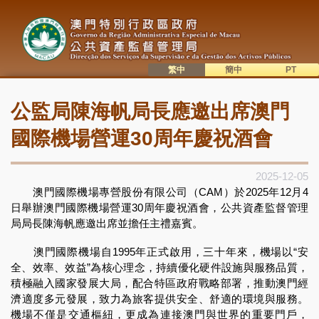
移
至
主
內
容
繁中
簡中
主
語系切換
公監局陳海帆局長應邀出席澳門
目
錄
國際機場營運30周年慶祝酒會
2025-12-05
澳門國際機場專營股份有限公司（CAM）於2025年12月4
日舉辦澳門國際機場營運30周年慶祝酒會，公共資產監督管理
局局長陳海帆應邀出席並擔任主禮嘉賓。
澳門國際機場自1995年正式啟用，三十年來，機場以“安
全、效率、效益”為核心理念，持續優化硬件設施與服務品質，
積極融入國家發展大局，配合特區政府戰略部署，推動澳門經
濟適度多元發展，致力為旅客提供安全、舒適的環境與服務。
機場不僅是交通樞紐，更成為連接澳門與世界的重要門戶，