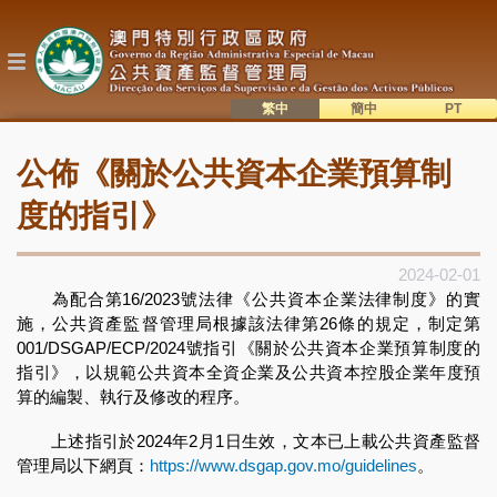
移
至
主
內
容
繁中
簡中
主
語系切換
公佈《關於公共資本企業預算制
目
錄
度的指引》
2024-02-01
為配合第16/2023號法律《公共資本企業法律制度》的實
施，公共資產監督管理局根據該法律第26條的規定，制定第
001/DSGAP/ECP/2024號指引《關於公共資本企業預算制度的
指引》，以規範公共資本全資企業及公共資本控股企業年度預
算的編製、執行及修改的程序。
上述指引於2024年2月1日生效，文本已上載公共資產監督
管理局以下網頁：
https://www.dsgap.gov.mo/guidelines
。