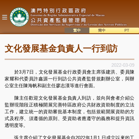
移
至
主
內
容
繁中
簡中
主
語系切換
文化發展基金負責人一行到訪
目
錄
2022-03-09
於3月7日，文化發展基金行政委員會主席張建洪、委員陳
家耀和代委員許鑫源一行到訪公共資產監督規劃辦公室，與辦
公室主任陳海帆和副主任廖志漢等進行會面。
陳主任歡迎文化發展基金負責人到訪，並向與會者介紹公
監辦現階段正積極開展完善特區政府公共財政資助制度的立法
工作，建立統一的資助審批基本制度，包括規範開展資助的方
式及程序、須遵循的原則、受資助者應遵守的義務和提升資訊
透明度等。
張主席介紹了文化發展基金自2022年1月1 日成立以來的工