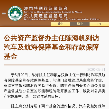
跳
转
到
主
要
内
繁中
簡中
主
容
語系切換
公共资产监督办主任陈海帆到访
目
錄
汽车及航海保障基金和存款保障
基金
2020-05-21
于5月20日，陈海帆主任和廖志汉副主任一行到访汽车及航
海保障基金和存款保障基金，与澳门金融管理局主席陈守信、
总监方慧敏和陈君仪等举行会议。陈主任向与会者介绍公共资
产监督规划办公室的职能和现阶段开展的工作，以及对公共资
产实施集中、统一监管体系的目标。
陈主席分别介绍了两个基金的运作情况。汽车及航海保障