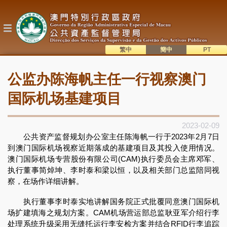
跳
转
到
主
要
内
繁中
簡中
主
容
語系切換
公监办陈海帆主任一行视察澳门
目
錄
国际机场基建项目
2023-02-09
公共资产监督规划办公室主任陈海帆一行于2023年2月7日
到澳门国际机场视察近期落成的基建项目及其投入使用情况。
澳门国际机场专营股份有限公司(CAM)执行委员会主席邓军、
执行董事简焯坤、李时泰和梁以恒，以及相关部门总监陪同视
察，在场作详细讲解。
执行董事李时泰实地讲解国务院正式批覆同意澳门国际机
场扩建填海之规划方案。CAM机场营运部总监耿亚军介绍行李
处理系统升级采用无缝托运行李安检方案并结合RFID行李追踪