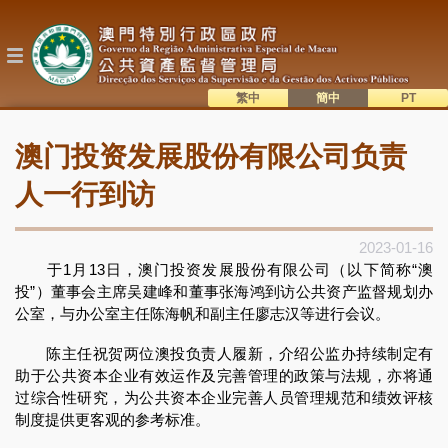
跳
转
到
主
要
内
繁中
簡中
主
容
語系切換
澳门投资发展股份有限公司负责
目
錄
人一行到访
2023-01-16
于1月13日，澳门投资发展股份有限公司（以下简称“澳
投”）董事会主席吴建峰和董事张海鸿到访公共资产监督规划办
公室，与办公室主任陈海帆和副主任廖志汉等进行会议。
陈主任祝贺两位澳投负责人履新，介绍公监办持续制定有
助于公共资本企业有效运作及完善管理的政策与法规，亦将通
过综合性研究，为公共资本企业完善人员管理规范和绩效评核
制度提供更客观的参考标准。