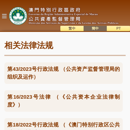
跳
转
到
主
要
内
繁中
簡中
主
容
語系切換
相关法律法规
目
錄
第43/2023号行政法规 （公共资产监督管理局的
组织及运作）
第16/2023号法律 （《公共资本企业法律制
度》）
第18/2022号行政法规 （《澳门特别行政区公共