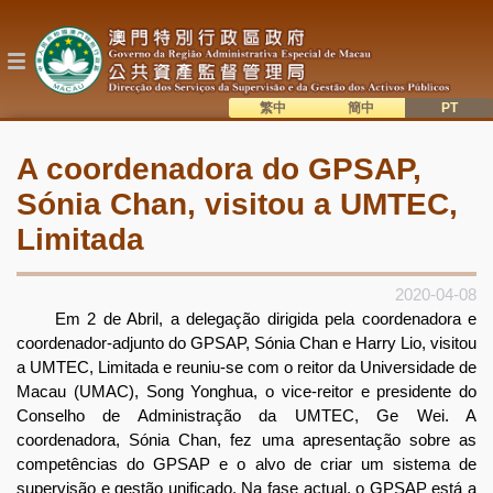
Passar
para
o
conteúdo
principal
繁中
簡中
主
語系切換
A coordenadora do GPSAP,
目
Sónia Chan, visitou a UMTEC,
錄
Limitada
2020-04-08
Em 2 de Abril, a delegação dirigida pela coordenadora e
coordenador-adjunto do GPSAP, Sónia Chan e Harry Lio, visitou
a UMTEC, Limitada e reuniu-se com o reitor da Universidade de
Macau (UMAC), Song Yonghua, o vice-reitor e presidente do
Conselho de Administração da UMTEC, Ge Wei. A
coordenadora, Sónia Chan, fez uma apresentação sobre as
competências do GPSAP e o alvo de criar um sistema de
supervisão e gestão unificado. Na fase actual, o GPSAP está a