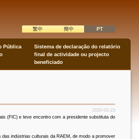
繁中
簡中
PT
語系切換
o Pública
Sistema de declaração do relatório
o
final de actividade ou projecto
beneficiado
2020-03-23
 (FIC) e teve encontro com a presidente substituta do
s das indústrias culturais da RAEM, de modo a promover