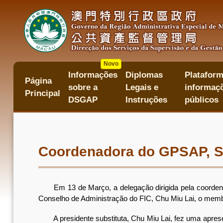
Passar
para
o
conteúdo
principal
Novo
Informações
Diplomas
Plataform
主
Página
sobre a
Legais e
informaçõ
目
Principal
錄
DSGAP
Instruções
públicos
Coordenadora do GPSAP, Só
Em 13 de Março, a delegação dirigida pela coordenador
Conselho de Administração do FIC, Chu Miu Lai, o mem
A presidente substituta, Chu Miu Lai, fez uma apresen