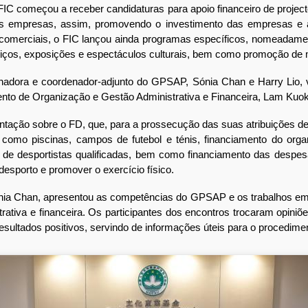
C começou a receber candidaturas para apoio financeiro de projecto
s empresas, assim, promovendo o investimento das empresas e a
s comerciais, o FIC lançou ainda programas específicos, nomeadamen
erviços, exposições e espectáculos culturais, bem como promoção de
ora e coordenador-adjunto do GPSAP, Sónia Chan e Harry Lio, vi
nto de Organização e Gestão Administrativa e Financeira, Lam Kuo
o sobre o FD, que, para a prossecução das suas atribuições de pre
 como piscinas, campos de futebol e ténis, financiamento do orga
de desportistas qualificadas, bem como financiamento das despesa
desporto e promover o exercício físico.
 Chan, apresentou as competências do GPSAP e os trabalhos em p
rativa e financeira. Os participantes dos encontros trocaram opini
resultados positivos, servindo de informações úteis para o procedim