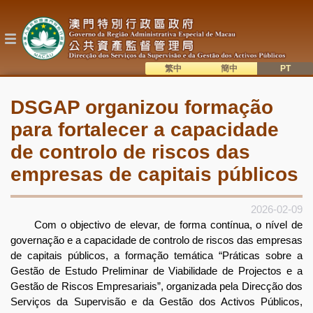
Passar
para
o
conteúdo
principal
繁中
簡中
主
語系切換
DSGAP organizou formação
目
para fortalecer a capacidade
錄
de controlo de riscos das
empresas de capitais públicos
2026-02-09
Com o objectivo de elevar, de forma contínua, o nível de
governação e a capacidade de controlo de riscos das empresas
de capitais públicos, a formação temática “Práticas sobre a
Gestão de Estudo Preliminar de Viabilidade de Projectos e a
Gestão de Riscos Empresariais”, organizada pela Direcção dos
Serviços da Supervisão e da Gestão dos Activos Públicos,